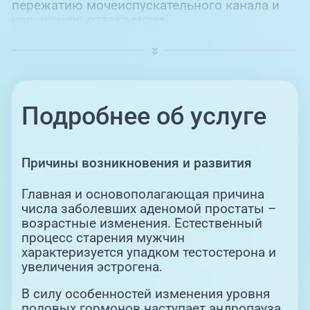
пережатию мочеиспускательного канала и
нарушению оттока мочи.
Возникающие боли связаны с трудностями
опорожнения мочевого пузыря. Чаще всего
заболеванию аденомы подвержены
мужчины старше 40 лет. При бездействии
или откладывании лечения возможны такие
Подробнее об услуге
осложнения, как: развитие интоксикации,
почечная недостаточность, нарушение
эректильной функции, бесплодие и другие
Причины возникновения и развития
тяжелые состояния.
Главная и основополагающая причина
числа заболевших аденомой простаты –
возрастные изменения. Естественный
процесс старения мужчин
характеризуется упадком тестостерона и
увеличения эстрогена.
В силу особенностей изменения уровня
половых гормонов наступает андропауза