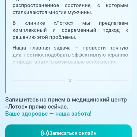
Единая справочная служба,
запись на прием
распространенное состояние, с которым
О клинике
сталкиваются многие мужчины.
+7 (351) 220-03-03
В клинике «Лотос» мы предлагаем
Блог врачей
комплексный и современный подход к
Центр амбулаторной
онкологической помощи
решению этой проблемы.
Новости
Наша главная задача – провести точную
+7 (7142) 927-003
диагностику, подобрать эффективную терапию
Справочный телефон для
Пациентам
и предотвратить возможные осложнения.
жителей Казахстана
PreventAGE
Запишитесь на прием в медицинский центр
«Лотос» прямо сейчас.
Ваше здоровье — наша забота!
+7 (351) 220-00-03
Записаться онлайн