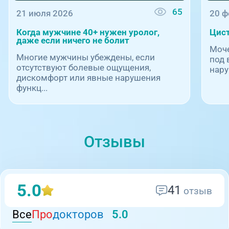
65
21 июля 2026
20 ф
Когда мужчине 40+ нужен уролог,
Цист
даже если ничего не болит
Моче
Многие мужчины убеждены, если
под 
отсутствуют болевые ощущения,
нару
дискомфорт или явные нарушения
функц...
Отзывы
5.0
41
отзыв
Все
Про
докторов
5.0