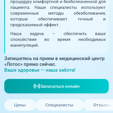
Единая справочная служба,
процедуру комфортной и безболезненной для
запись на прием
О клинике
пациента. Наши специалисты используют
современные методы обезболивания,
+7 (351) 220-03-03
которые обеспечивают точный и
Блог врачей
предсказуемый эффект.
Центр амбулаторной
онкологической помощи
Наша задача – обеспечить ваше
Новости
спокойствие во время необходимых
+7 (7142) 927-003
манипуляций.
Справочный телефон для
Пациентам
жителей Казахстана
Запишитесь на прием в медицинский центр
«Лотос» прямо сейчас.
PreventAGE
Ваше здоровье — наша забота!
Записаться онлайн
+7 (351) 220-00-03
Цены
Специалисты
Отзывы