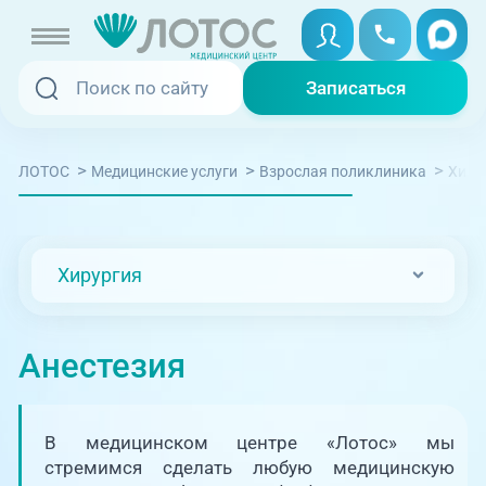
Записаться
Записаться
Записаться онлайн
>
>
>
ЛОТОС
Медицинские услуги
Взрослая поликлиника
Хиру
Услуги и цены
Вызвать скорую
Специалисты
Хирургия
Медицина на дому
Акции
Телемедицина
Анестезия
Отзывы
Адреса клиник
В медицинском центре «Лотос» мы
+7 (351) 220-00-03
стремимся сделать любую медицинскую