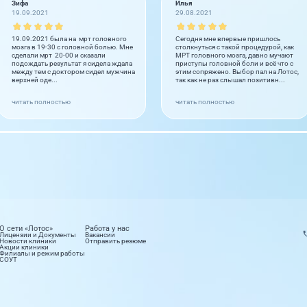
Зифа
Илья
19.09.2021
29.08.2021
19.09.2021 была на мрт головного
Сегодня мне впервые пришлось
мозга в 19-30 с головной болью. Мне
столкнуться с такой процедурой, как
сделали мрт 20-00 и сказали
МРТ головного мозга, давно мучают
подождать результат я сидела ждала
приступы головной боли и всё что с
между тем с доктором сидел мужчина
этим сопряжено. Выбор пал на Лотос,
верхней оде...
так как не раз слышал позитивн...
читать полностью
читать полностью
О сети «Лотос»
Работа у нас
Лицензии и Документы
Вакансии
Новости клиники
Отправить резюме
Акции клиники
Филиалы и режим работы
СОУТ