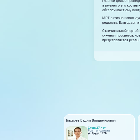
Главной целью проведе
а именно о его костны
обеспечивает ему конт
МРТ активно используе
редкость. Благодаря э
Отличительной чертой 
сужения просветов, но
представляется реаль
Бахарев Вадим Владимирович
Стаж 27 лет
Рентгенология
ул. Труда, 187Б