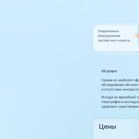
Современное
оборудование
экспертного класса
Об услуге
Одним из наиболее эфф
обследование абсолютн
и отсутствие контрастн
Исходя из врачебной т
томография и исследов
здоровое существовани
Цены