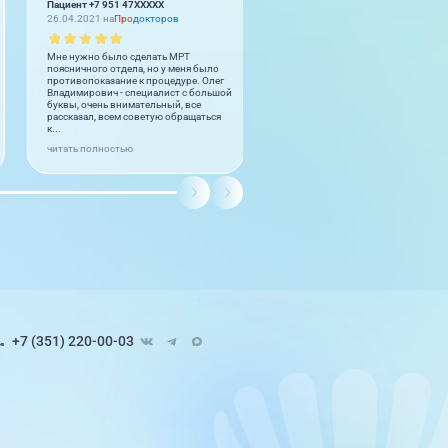
Пациент +7 951 47XXXXX
Марина
26.04.2021 на
Про
докторов
05.12.2020
Мне нужно было сделать МРТ
Здравствуйте, уважаемые сотруд
поясничного отдела, но у меня было
медицинского центра «Лотос»!
противопоказание к процедуре. Олег
Недавно делала у Вас МРТ. Всё оч
Владимирович - специалист с большой
понравилось, остались только
буквы, очень внимательный, все
положительные впечатления.
рассказал, всем советую обращаться
Хотелось сказать спасибо работн
к...
регистра...
читать полностью
читать полностью
+7 (351) 220-00-03