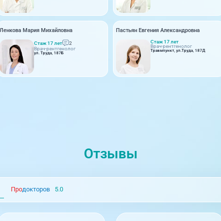
Ленкова Мария Михайловна
Пастьян Евгения Александровна
Стаж 17 лет
Стаж 17 лет
2
Врач-рентгенолог
Врач-рентгенолог
Травмпункт, ул.Труда, 187Д
ул. Труда, 187Б
Отзывы
Про
докторов
5.0