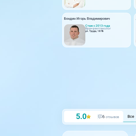
Бондин Игорь Владимирович
Стаж с 2013 года
Врач-рентгенолог
ул. Труда, 187Б
5.0
6
Все
отзывов