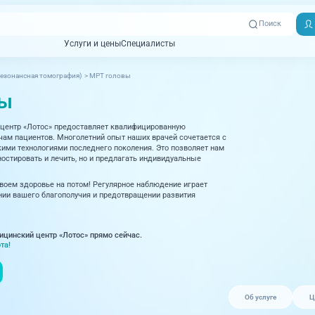
Поиск
Услуги и цены
Специалисты
Услуги и цены
Специалисты
езонансная томография)
>
МРТ головы
Отзывы
Адреса клиник
вы
Вызвать
ная томография)
УЗИ (Ультразвуковая диагностика)
Превентэйдж
Пациентам
скорую
центр «Лотос» предоставляет квалифицированную
товенерология
Оториноларингология
+7 (351) 
м пациентов. Многолетний опыт наших врачей сочетается с
00-03
ми технологиями последнего поколения. Это позволяет нам
ративная медицина
Офтальмология
остировать и лечить, но и предлагать индивидуальные
+7 (351) 
ционный кабинет
Проктология
своем здоровье на потом! Регулярное наблюдение играет
03-03
ии вашего благополучия и предотвращении развития
ология
Психиатрия и психотерапия
+7 (7142
927-003
логия, рефлексотерапия
Пульмонология
ицинский центр «Лотос» прямо сейчас.
та!
логия
Ревматология
огия, маммология
Терапия
Об услуге
Ц