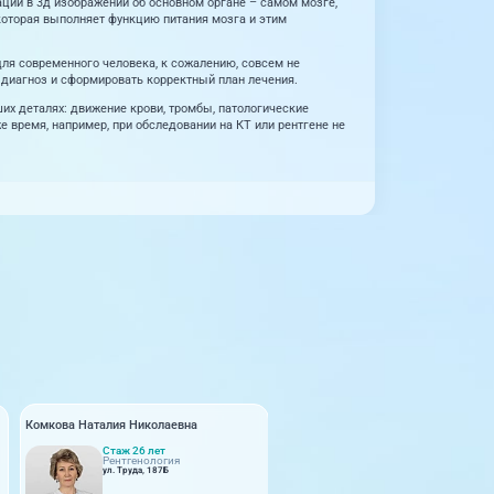
ции в 3д изображении об основном органе – самом мозге,
 которая выполняет функцию питания мозга и этим
ля современного человека, к сожалению, совсем не
 диагноз и сформировать корректный план лечения.
их деталях: движение крови, тромбы, патологические
е время, например, при обследовании на КТ или рентгене не
Комкова Наталия Николаевна
Мазырко Елена Васильевна
Стаж 26 лет
Стаж 35 лет
1
Рентгенология
Рентгенология
ул. Труда, 187Б
ул. Труда, 187Б