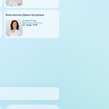
Вильчинская Диана Артуровна
Брежнева Лия Эммануиловна
Стаж 37 лет
Стаж с 2008 года
Врач рентгенолог
Врач рентгенолог
ул. Труда, 187Б
ул. Труда, 187Б