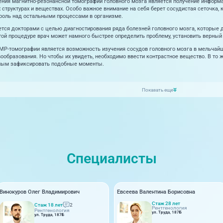
ния магнитно-резонансной томографии головного мозга является получение информа
х структурах и веществах. Особо важное внимание на себя берет сосудистая сеточка,
роль над остальными процессами в организме.
тся докторами с целью диагностирования ряда болезней головного мозга, которые д
той процедуре врач может намного быстрее определить проблему, установить верный
МР-томографии является возможность изучения сосудов головного мозга в мельчайш
вообразования. Но чтобы их увидеть, необходимо ввести контрастное вещество. В то ж
ным зафиксировать подобные моменты.
Показать еще
Специалисты
Винокуров Олег Владимирович
Евсеева Валентина Борисовна
Стаж 28 лет
Стаж 18 лет
2
Рентгенология
Рентгенология
ул. Труда, 187Б
ул. Труда, 187Б