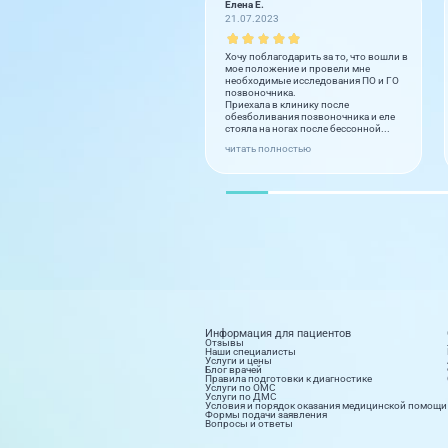
Елена Е.
21.07.2023
Хочу поблагодарить за то, что вошли в
мое положение и провели мне
необходимые исследования ПО и ГО
позвоночника.
Приехала в клинику после
обезболивания позвоночника и еле
стояла на ногах после бессонной...
читать полностью
Информация для пациентов
Отзывы
Наши специалисты
Услуги и цены
Блог врачей
Правила подготовки к диагностике
Услуги по ОМС
Услуги по ДМС
Условия и порядок оказания медицинской помощи
Формы подачи заявления
Вопросы и ответы