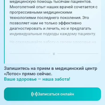
Единая справочная служба,
медицинскую помощь тысячам пациентов.
запись на прием
О клинике
Многолетний опыт наших врачей сочетается с
прогрессивными медицинскими
+7 (351) 220-03-03
технологиями последнего поколения. Это
Блог врачей
позволяет нам не только эффективно
Центр амбулаторной
онкологической помощи
диагностировать и лечить, но и предлагать
Новости
индивидуальные подходы каждому пациенту.
+7 (7142) 927-003
Не откладывайте заботу о своем здоровье на
Справочный телефон для
Пациентам
потом! Регулярное наблюдение играет
жителей Казахстана
ключевую роль в поддержании вашего
благополучия и предотвращении развития
PreventAGE
серьезных заболеваний.
Запишитесь на прием в медицинский центр
«Лотос» прямо сейчас.
Ваше здоровье — наша забота!
+7 (351) 220-00-03
Записаться онлайн