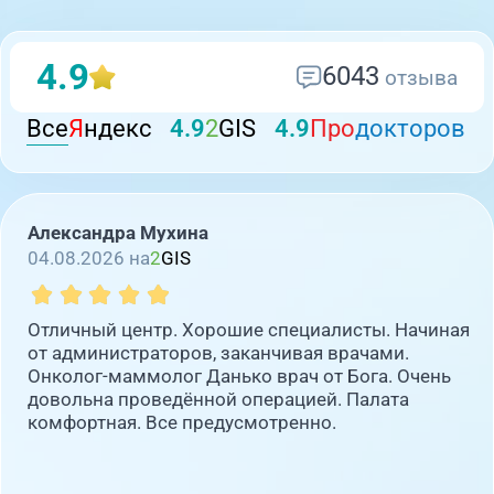
4.9
6043
отзыва
Все
Я
ндекс
4.9
2
GIS
4.9
Про
докторов
Александра Мухина
04.08.2026 на
2
GIS
Отличный центр. Хорошие специалисты. Начиная
от администраторов, заканчивая врачами.
Онколог-маммолог Данько врач от Бога. Очень
довольна проведённой операцией. Палата
комфортная. Все предусмотренно.