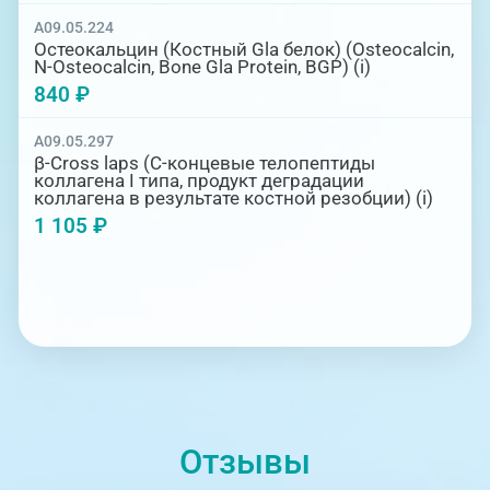
A09.05.224
Остеокальцин (Костный Gla белок) (Оsteocalcin,
N-Osteocalcin, Bone Gla Protein, BGP) (i)
840 ₽
A09.05.297
β-Cross laps (С-концевые телопептиды
коллагена I типа, продукт деградации
коллагена в результате костной резобции) (i)
1 105 ₽
Отзывы