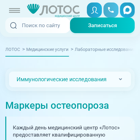
Записаться
Записаться
Записаться онлайн
>
>
ЛОТОС
Медицинские услуги
Лабораторные исследования
Услуги и цены
Вызвать скорую
Специалисты
Иммунологические исследования
Медицина на дому
Акции
Телемедицина
Маркеры остеопороза
Отзывы
Адреса клиник
Каждый день медицинский центр «Лотос»
+7 (351) 220-00-03
предоставляет квалифицированную