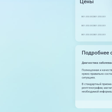
Цены
B01.050.002
B01.050.001
B01.050.002
B01.050.001
B01.050.002
B01.050.001
Подробнее о
Диагностика заболеван
Полноценная и качеств
нужно правильно соста
ситуациях.
В стандартный приема 
рентгенографии, магни
необходимой информаци