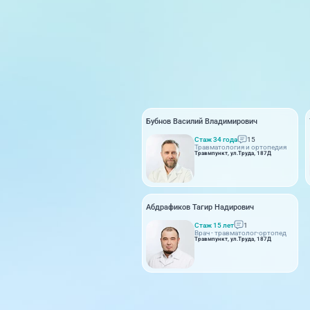
Бубнов Василий Владимирович
Стаж 34 года
15
Травматология и ортопедия
Травмпункт, ул.Труда, 187Д
Абдрафиков Тагир Надирович
Стаж 15 лет
1
Врач - травматолог-ортопед
Травмпункт, ул.Труда, 187Д