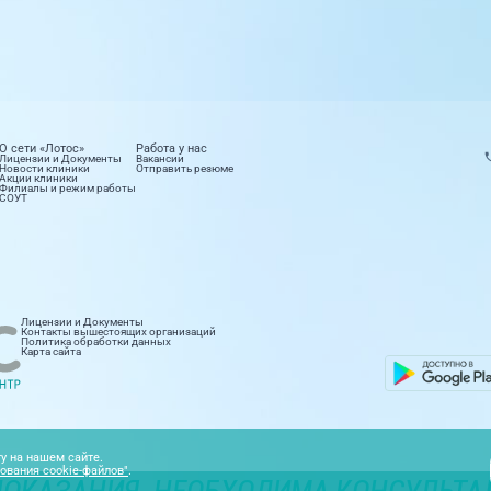
О сети «Лотос»
Работа у нас
Лицензии и Документы
Вакансии
Новости клиники
Отправить резюме
Акции клиники
Филиалы и режим работы
СОУТ
етология
Лабораторные исследования
Лицензии и Документы
правлений
16 направлений
Контакты вышестоящих организаций
Политика обработки данных
Карта сайта
ионар
Стоматология
правлений
9 направлений
у на нашем сайте.
ования cookie-файлов"
.