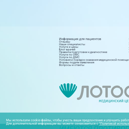
Информация для пациентов
Отзывы
Наши специалисты
Услуги и цены
Блог врачей
Правила подготовки к диагностике
Услуги по ОМС
Услуги по ДМС
Условия и порядок оказания медицинской помощи
Формы подачи заявления
Вопросы и ответы
Диагностика
Косм
8 направлений
15 на
Поликлиника на дому
Стац
4 направления
20 на
© ООО Медицинский Центр «ЛОТОС», 2025
Мы используем cookie-файлы, чтобы учесть ваши предпочтения и улучшить работ
Для дополнительной информации вы можете ознакомиться с
"Политикой использ