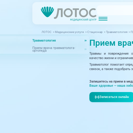
ЛОТОС
>
Медицинские услуги
>
Стационар
>
Травматология
>
П
Новости
Блог врачей
Прием вра
Травматология
МРТ (Магнитно-резонансная томография)
КТ (Компьютер
Акции
Превентэйдж
Прием врача травматолога-
ортопеда
Травмы и повреждения оп
Дерма
Взрослая поликлиника
качество жизни и ограничив
23 направления
Травматолог помогает опред
Интег
связок, а также подобрать
Инфек
Акушерство и гинекология
Запишитесь на прием в мед
Ваше здоровье — наша забо
Карди
Аллергология и иммунология
Записаться онлайн
Невро
Вакцинация
Нефро
Гастроэнтерология
Онкол
Генетика