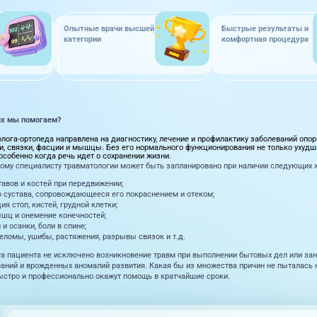
Опытные врачи высшей
Быстрые результаты и
категории
комфортная процедура
ях мы помогаем?
лога-ортопеда направлена на диагностику, лечение и профилактику заболеваний опорн
щи, связки, фасции и мышцы. Без его нормального функционирования не только ухудш
собенно когда речь идет о сохранении жизни.
ому специалисту травматологии может быть запланировано при наличии следующих 
тавов и костей при передвижении;
 сустава, сопровождающееся его покраснением и отеком;
 стоп, кистей, грудной клетки;
шц и онемение конечностей;
и осанки, боли в спине;
еломы, ушибы, растяжения, разрывы связок и т.д.
а пациента не исключено возникновение травм при выполнении бытовых дел или зан
аний и врожденных аномалий развития. Какая бы из множества причин не пыталась 
стро и профессионально окажут помощь в кратчайшие сроки.