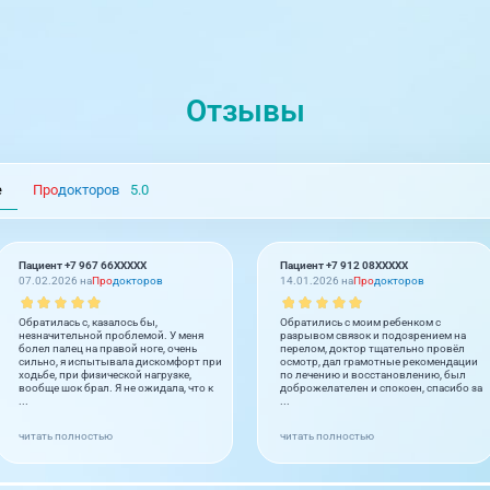
Отзывы
е
Про
докторов
5.0
Пациент +7 967 66XXXXX
Пациент +7 912 08XXXXX
07.02.2026 на
Про
докторов
14.01.2026 на
Про
докторов
Обратилась с, казалось бы,
Обратились с моим ребенком с
незначительной проблемой. У меня
разрывом связок и подозрением на
болел палец на правой ноге, очень
перелом, доктор тщательно провёл
сильно, я испытывала дискомфорт при
осмотр, дал грамотные рекомендации
ходьбе, при физической нагрузке,
по лечению и восстановлению, был
вообще шок брал. Я не ожидала, что к
доброжелателен и спокоен, спасибо за
...
...
читать полностью
читать полностью