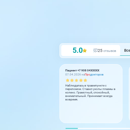
5.0
25
Вс
отзывов
Пациент +7 908 04XXXXX
07.04.2026 на
Про
докторов
Наблюдалась в травмпункте с
переломом. Ставил уколы плазмы в
колено. Грамотный, спокойный,
внимательный. Принимает всегда
вовремя.