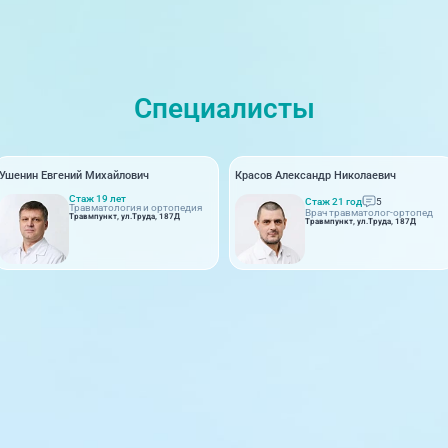
Специалисты
Ушенин Евгений Михайлович
Красов Александр Николаевич
Стаж 19 лет
Стаж 21 год
5
Травматология и ортопедия
Врач травматолог-ортопед
Травмпункт, ул.Труда, 187Д
Травмпункт, ул.Труда, 187Д