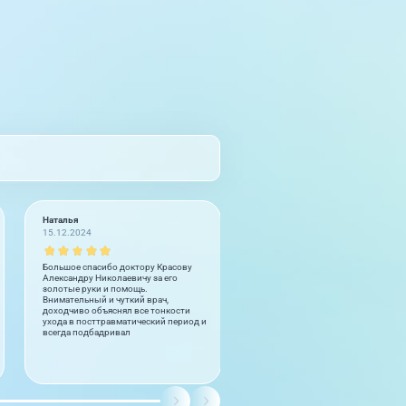
Наталья
Олег
15.12.2024
20.11.2024
Большое спасибо доктору Красову
Спасибо!
Александру Николаевичу за его
золотые руки и помощь.
Внимательный и чуткий врач,
доходчиво объяснял все тонкости
ухода в посттравматический период и
всегда подбадривал