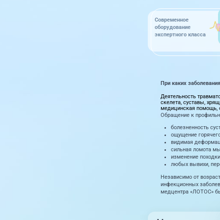
Современное
оборудование
экспертного класса
При каких заболевани
Деятельность травмато
скелета, суставы, хря
медицинская помощь, о
Обращение к профильн
болезненность сус
ощущение горячего
видимая деформация
сильная ломота мы
изменение походки 
любых вывихи, пер
Независимо от возраст
инфекционных заболев
медцентра «ЛОТОС» бы