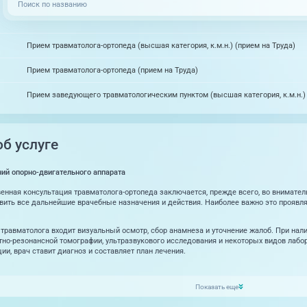
Прием травматолога-ортопеда (высшая категория, к.м.н.) (прием на Труда)
Прием травматолога-ортопеда (прием на Труда)
Прием заведующего травматологическим пунктом (высшая категория, к.м.н.) 
б услуге
ий опорно-двигательного аппарата
енная консультация травматолога-ортопеда заключается, прежде всего, во внимател
вить все дальнейшие врачебные назначения и действия. Наиболее важно это проявл
травматолога входит визуальный осмотр, сбор анамнеза и уточнение жалоб. При на
тно-резонансной томографии, ультразвукового исследования и некоторых видов лабор
и, врач ставит диагноз и составляет план лечения.
Показать еще