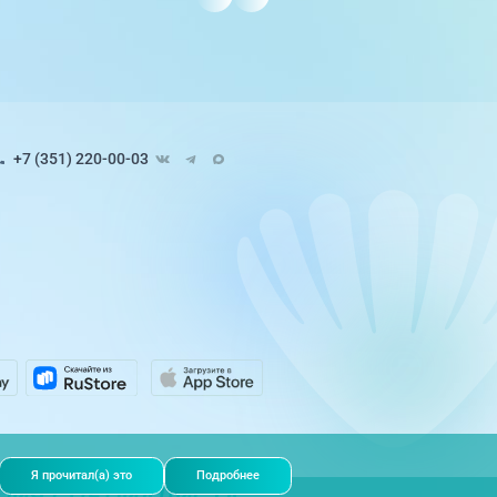
+7 (351) 220-00-03
Педиатрия
8 направлений
ЭКО и репродуктивные
технологии
9 направлений
Я прочитал(а) это
Подробнее