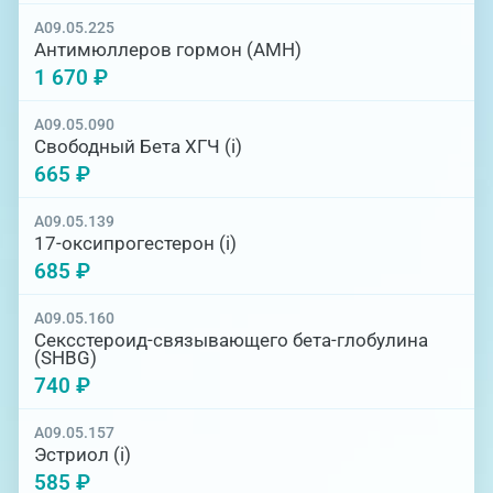
A09.05.225
Антимюллеров гормон (АМН)
1 670 ₽
A09.05.090
Свободный Бета ХГЧ (i)
665 ₽
A09.05.139
17-оксипрогестерон (i)
685 ₽
A09.05.160
Сексстероид-связывающего бета-глобулина
(SHBG)
740 ₽
A09.05.157
Эстриол (i)
585 ₽