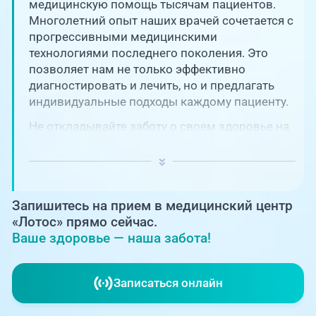
Единая справочная служба,
медицинскую помощь тысячам пациентов.
запись на прием
О клинике
Многолетний опыт наших врачей сочетается с
прогрессивными медицинскими
+7 (351) 220-03-03
технологиями последнего поколения. Это
Блог врачей
позволяет нам не только эффективно
Центр амбулаторной
онкологической помощи
диагностировать и лечить, но и предлагать
Новости
индивидуальные подходы каждому пациенту.
+7 (7142) 927-003
Не откладывайте заботу о своем здоровье на
Справочный телефон для
Пациентам
потом! Регулярное наблюдение играет
жителей Казахстана
ключевую роль в поддержании вашего
благополучия и предотвращении развития
PreventAGE
серьезных заболеваний.
Запишитесь на прием в медицинский центр
«Лотос» прямо сейчас.
Ваше здоровье — наша забота!
+7 (351) 220-00-03
Записаться онлайн