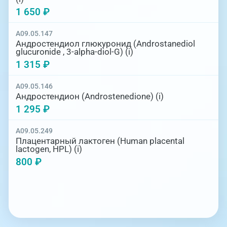
1 650 ₽
A09.05.147
Андростендиол глюкуронид (Androstanediol
glucuronide , 3-alpha-diol-G) (i)
1 315 ₽
A09.05.146
Андростендион (Androstenedione) (i)
1 295 ₽
A09.05.249
Плацентарный лактоген (Human placental
lactogen, HPL) (i)
800 ₽