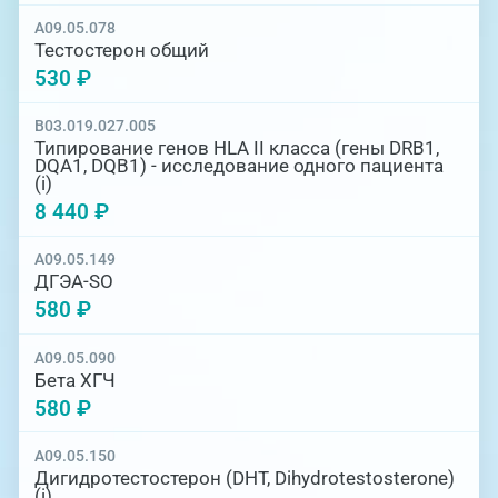
A09.05.078
Тестостерон общий
530 ₽
B03.019.027.005
Типирование генов HLA II класса (гены DRB1,
DQA1, DQB1) - исследование одного пациента
(i)
8 440 ₽
A09.05.149
ДГЭА-SO
580 ₽
A09.05.090
Бета ХГЧ
580 ₽
A09.05.150
Дигидротестостерон (DHT, Dihydrotestosterone)
(i)