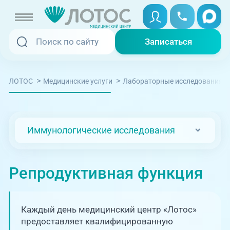
Записаться
Записаться
Записаться онлайн
>
>
ЛОТОС
Медицинские услуги
Лабораторные исследования
Услуги и цены
Вызвать скорую
Специалисты
Иммунологические исследования
Медицина на дому
Акции
Телемедицина
Репродуктивная функция
Отзывы
Адреса клиник
Каждый день медицинский центр «Лотос»
+7 (351) 220-00-03
предоставляет квалифицированную