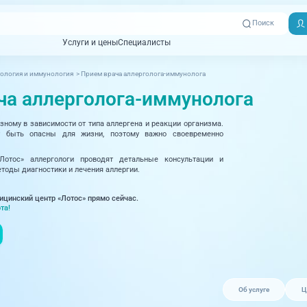
Поиск
Услуги и цены
Специалисты
Услуги и цены
Специалисты
ология и иммунология
>
Прием врача аллерголога-иммунолога
Отзывы
Адреса клиник
ча аллерголога-иммунолога
Вызвать
ная томография)
УЗИ (Ультразвуковая диагностика)
Превентэйдж
Пациентам
скорую
зному в зависимости от типа аллергена и реакции организма.
товенерология
Оториноларингология
+7 (351) 
т быть опасны для жизни, поэтому важно своевременно
00-03
ративная медицина
Офтальмология
отос» аллергологи проводят детальные консультации и
оды диагностики и лечения аллергии.
+7 (351) 
ционный кабинет
Проктология
03-03
ицинский центр «Лотос» прямо сейчас.
ология
Психиатрия и психотерапия
та!
+7 (7142
927-003
логия, рефлексотерапия
Пульмонология
логия
Ревматология
огия, маммология
Терапия
Об услуге
Ц