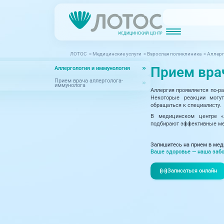
ЛОТОС
>
Медицинские услуги
>
Взрослая поликлиника
>
Аллерг
Новости
Блог врачей
Прием вра
Аллергология и иммунология
МРТ (Магнитно-резонансная томография)
КТ (Компьютер
Акции
Превентэйдж
Прием врача аллерголога-
иммунолога
Аллергия проявляется по-ра
Дерма
Взрослая поликлиника
Некоторые реакции могу
обращаться к специалисту.
23 направления
Интег
В медицинском центре «Л
подбирают эффективные мет
Инфек
Акушерство и гинекология
Запишитесь на прием в мед
Карди
Аллергология и иммунология
Ваше здоровье — наша забо
Невро
Вакцинация
Записаться онлайн
Нефро
Гастроэнтерология
Онкол
Генетика