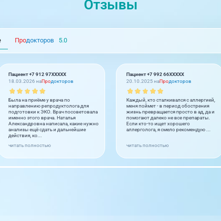
Отзывы
е
Про
докторов
5.0
Пациент +7 912 97XXXXX
Пациент +7 992 66XXXXX
18.03.2026 на
Про
докторов
20.10.2025 на
Про
докторов
Была на приёме у врача по
Каждый, кто сталкивался с аллергией,
направлению репродуктолога для
меня поймет - в период обострения
подготовки к ЭКО. Врач посоветовала
жизнь превращается просто в ад, да и
именно этого врача. Наталья
помогают далеко не все препараты.
Александровна написала, какие нужно
Если кто-то ищет хорошего
анализы ещё сдать и дальнейшие
аллерголога, я смело рекомендую ...
действия, ко...
читать полностью
читать полностью