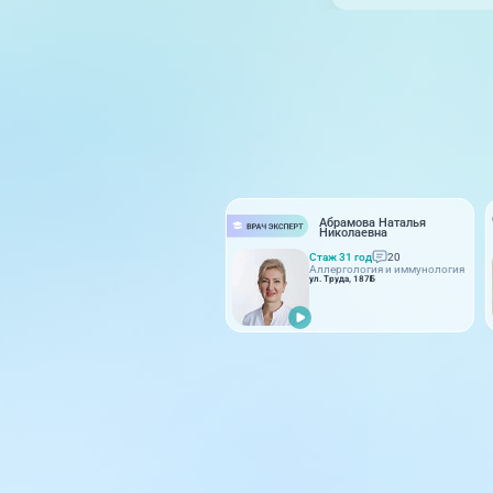
Абрамова Наталья
Николаевна
Стаж 31 год
20
Аллергология и иммунология
ул. Труда, 187Б