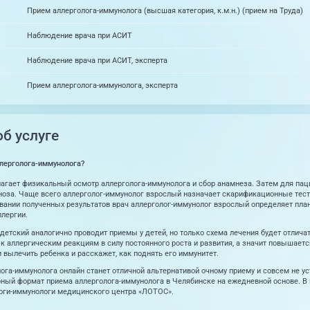
Прием аллерголога-иммунолога (высшая категория, к.м.н.) (прием на Труда)
Наблюдение врача при АСИТ
Наблюдение врача при АСИТ, эксперта
Прием аллерголога-иммунолога, эксперта
б услуге
ллерголога-иммунолога?
агает физикальный осмотр аллерголога-иммунолога и сбор анамнеза. Затем для пац
оза. Чаще всего аллерголог-иммунолог взрослый назначает скарификационные тест
вании полученных результатов врач аллерголог-иммунолог взрослый определяет план 
лергии.
детский аналогично проводит приемы у детей, но только схема лечения будет отличать
к аллергическим реакциям в силу постоянного роста и развития, а значит повышаетс
 вылечить ребенка и расскажет, как поднять его иммунитет.
ога-иммунолога онлайн станет отличной альтернативой очному приему и совсем не у
бный формат приема аллерголога-иммунолога в Челябинске на ежедневной основе. В
оги-иммунологи медицинского центра «ЛОТОС».