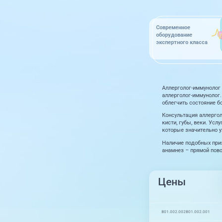
Современное
оборудование
экспертного класса
Аллерголог-иммунолог 
аллерголог-иммунолог.
облегчить состояние б
Консультация аллергол
кисти, губы, веки. Ус
которые значительно 
Наличие подобных при
анамнез – прямой пов
Цены
B01.002.002
B01.002.001