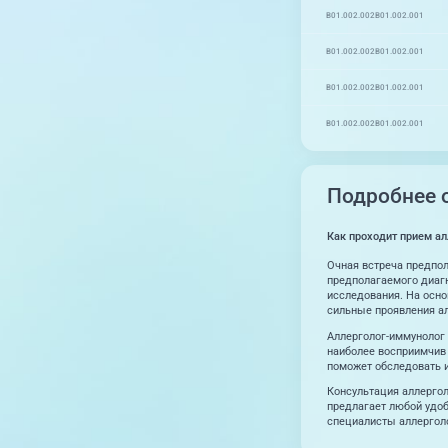
B01.002.002
B01.002.001
B01.002.002
B01.002.001
B01.002.002
B01.002.001
B01.002.002
B01.002.001
Подробнее о
Как проходит прием а
Очная встреча предпол
предполагаемого диагн
исследования. На осно
сильные проявления ал
Аллерголог-иммунолог 
наиболее восприимчив 
поможет обследовать и
Консультация аллергол
предлагает любой удо
специалисты аллергол