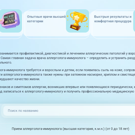
Опытные врачи высшей
Быстрые результаты и
категории
комфортная процедура
занимается профилактикой, диагностикой и лечением аллергических патологий у взр
 Самая главная задача врача аллерголога-иммунолога – определить и устранить разд
ольного.
ога-иммунолога требуется и взрослым и детям, если появилась сыпь на коже, сопр
луги аллерголога-иммунолога также нужны при затяжном насморке, хриплом и свистящ
ухудшают качество жизни.
знаков и симптомов аллергии, возникших впервые или появляющихся периодически, 
од записаться к аллергологу-иммунологу и получить профессиональную медицинскую
Прием аллерголога-иммунолога (высшая категория, к.м.н.) (от 0 до 18 лет)