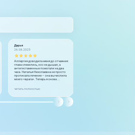
Дарья
Пациент +7 951 77XXXXX
26.08.2025
05.08.2025 на
Про
докторов
Аллергия доводила меня до отчаяния:
Я выражаю искреннюю благодар
глаза слезились, нос не дышал, а
Моисеевой Татьяне Николаевне —
антигистаминные помогали на два
настоящему профессионалу своег
часа. Наталья Николаевна не просто
дела! Если бы раньше довелось
прописала лечение – она вычислила
обратиться именно к этому врачу,
моего «врага». Теперь я снова ...
многих проблем удалось бы избе
С пе...
читать полностью
читать полностью