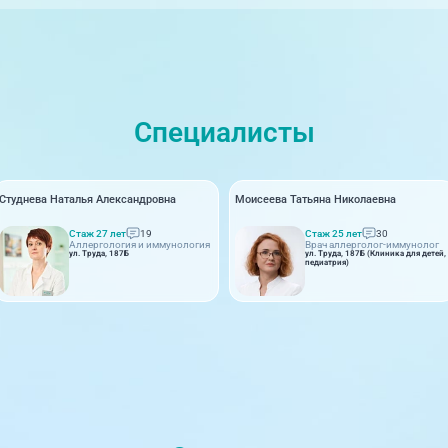
Специалисты
Студнева Наталья Александровна
Моисеева Татьяна Николаевна
Стаж 27 лет
19
Стаж 25 лет
30
Аллергология и иммунология
Врач аллерголог-иммунолог
ул. Труда, 187Б
ул. Труда, 187Б (Клиника для детей,
педиатрия)