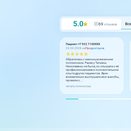
5.0
69
Вс
отзывов
Пациент +7 922 71XXXXX
24.04.2026 на
Про
докторов
Обратилась с сезонным весенним
поллинозом. Ранее у Татьяны
Николаевны не была, но слышала о её
профессионализме и положительном
опыте других пациентов. Врач
внимательно выслушала мои жалобы,
провела о...
читать полностью