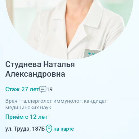
Единая справочная служба,
запись на прием
О клинике
+7 (351) 220-03-03
Блог врачей
Центр амбулаторной
онкологической помощи
Новости
+7 (7142) 927-003
Справочный телефон для
Пациентам
Студнева Наталья
жителей Казахстана
Александровна
PreventAGE
Стаж 27 лет
19
Врач – аллерголог-иммунолог, кандидат
медицинских наук
+7 (351) 220-00-03
Приём с 12 лет
ул. Труда, 187Б
на карте