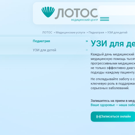
ЛОТОС
>
Медицинские услуги
>
Педиатрия
>
УЗИ для детей
Новости
Блог врачей
УЗИ для д
Педиатрия
МРТ (Магнитно-резонансная томография)
КТ (Компьютер
Акции
Превентэйдж
УЗИ для детей
Каждый день медицинский 
Дерма
Взрослая поликлиника
медицинскую помощь тысяча
прогрессивными медицински
23 направления
Интег
не только эффективно диагн
подходы каждому пациенту.
Инфек
Не откладывайте заботу о 
Акушерство и гинекология
ключевую роль в поддержан
серьезных заболеваний.
Карди
Аллергология и иммунология
Невро
Запишитесь на прием в мед
Вакцинация
Ваше здоровье — наша забо
Нефро
Гастроэнтерология
Записаться онлайн
Онкол
Генетика