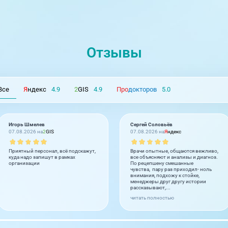
Отзывы
Все
Я
ндекс
4.9
2
GIS
4.9
Про
докторов
5.0
Игорь Шмелев
Сергей Соловьёв
07.08.2026 на
2
GIS
07.08.2026 на
Я
ндекс
Приятный персонал, всё подскажут,
Врачи опытные, общаются вежливо,
куда надо запишут в рамках
все объясняют и анализы и диагноз.
организации
По рецепшену смешанные
чувства, пару раз приходил- ноль
внимания, подхожу к стойке,
менеджеры друг другу истории
рассказывают,...
читать полностью