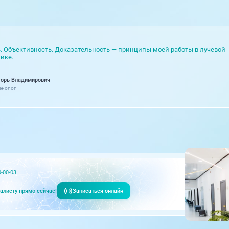
иоз
. Объективность. Доказательность — принципы моей работы в лучевой
озвоночника
ике.
дону
горь Владимирович
енолог
тивной операции
ва
ночника
0-00-03
Записаться онлайн
алисту прямо сейчас!