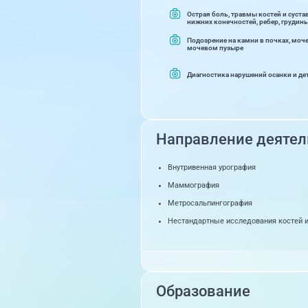
Острая боль, травмы костей и суста
нижних конечностей, ребер, грудин
Подозрение на камни в почках, моч
мочевом пузыре
Диагностика нарушений осанки и де
Направление деятел
Внутривенная урография
Маммография
Метросальпингография
Нестандартные исследования костей и
Обзорная урограмма
Обзорный снимок брюшной полости
Обзорный снимок кости черепа
Образование
Прицельный снимок костей носа