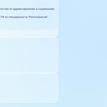
нтства по здравоохранению и социальному
РФ по специальности "Рентгенология"
а здравоохранения города Москвы".
ия "Институт развития кадров" по
нии с генерирующими источниками
028