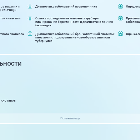
вов верхних и
Диагностика заболеваний позвоночника
Определе
ы, ключицы
еточниках или
Оценка проходимости маточных труб при
Профилак
планировании беременности и диагностике причин
заболева
бесплодия
тского сколиоза
Диагностика заболеваний бронхолегочной системы:
Оценка с
пневмонии, подозрения на новообразования или
туберкулез
ьности
 суставов
Показать еще