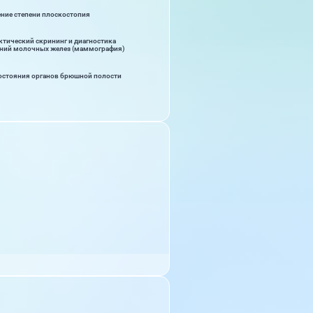
ние степени плоскостопия
тический скрининг и диагностика
ний молочных желез (маммография)
остояния органов брюшной полости