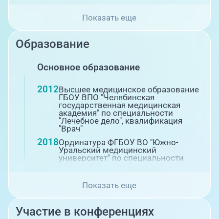
Показать еще
Образование
Основное образование
2012
Высшее медицинское образование
ГБОУ ВПО "Челябинская
государственная медицинская
академия" по специальности
"Лечебное дело", квалификация
"Врач"
2018
Ординатура ФГБОУ ВО "Южно-
Уральский медицинский
университет" по специальности
"Урология"
Повышение квалификации
Показать еще
2020
Повышение квалификации в ФГБОУ
Участие в конференциях
ВО "Южно-Уральский медицинский
университет" по специальности