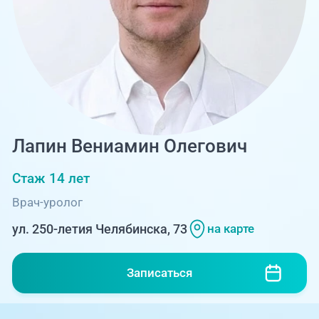
Единая справочная служба,
запись на прием
О клинике
+7 (351) 220-03-03
Блог врачей
Центр амбулаторной
онкологической помощи
Новости
+7 (7142) 927-003
Справочный телефон для
Пациентам
Лапин Вениамин Олегович
жителей Казахстана
Стаж 14 лет
PreventAGE
Врач-уролог
ул. 250-летия Челябинска, 73
на карте
+7 (351) 220-00-03
Записаться