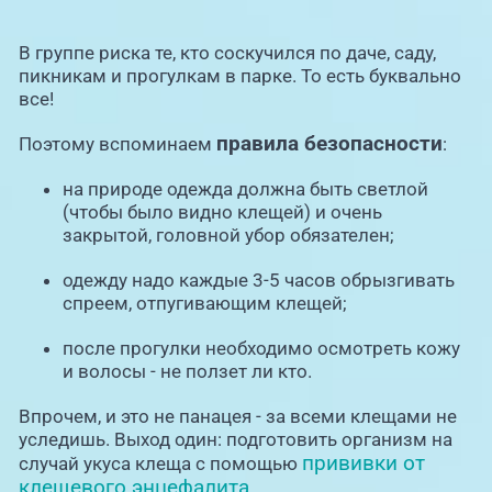
В группе риска те, кто соскучился по даче, саду,
пикникам и прогулкам в парке. То есть буквально
все!
правила безопасности
Поэтому вспоминаем
:
на природе одежда должна быть светлой
(чтобы было видно клещей) и очень
закрытой, головной убор обязателен;
одежду надо каждые 3-5 часов обрызгивать
спреем, отпугивающим клещей;
после прогулки необходимо осмотреть кожу
и волосы - не ползет ли кто.
Впрочем, и это не панацея - за всеми клещами не
уследишь. Выход один: подготовить организм на
прививки от
случай укуса клеща с помощью
клещевого энцефалита
.