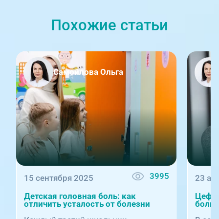
Похожие статьи
Самойлова Ольга
3995
15 сентября 2025
23 ап
Детская головная боль: как
Цефал
отличить усталость от болезни
боли