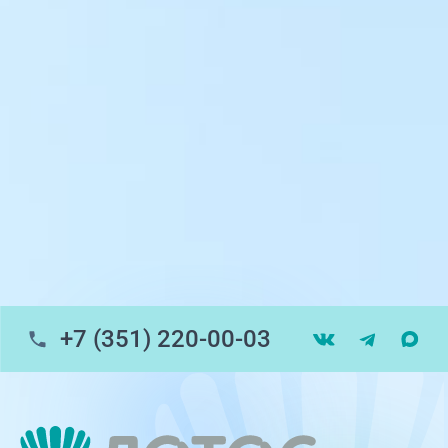
ул. Университетская Набережная, 28
пр-т Ленина, 17
г. Копейск: пр-т Славы, 7
г. Златоуст, ул. Щербакова 2, строение 1
Травмпункт, ул.Труда, 187Д
ул. Труда, 183Б (Скорая медицинская
помощь)
+7 (351) 220-00-03
Профосмотры, ул.Труда, 183Б
ЦАОП, ул. Труда, 187Б
г. Златоуст, ул. Щербакова 2, строение 1