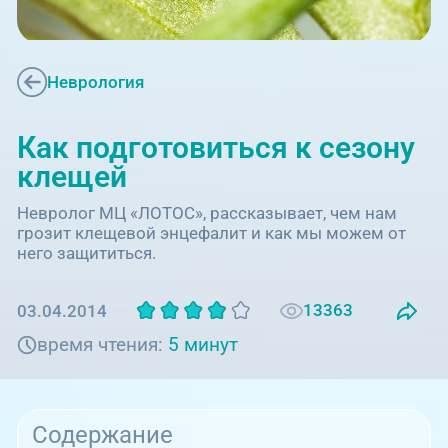
Единая справочная служба,
запись на прием
О клинике
+7 (351) 220-03-03
Блог врачей
Неврология
Центр амбулаторной
онкологической помощи
Новости
Как подготовиться к сезону
+7 (7142) 927-003
клещей
Справочный телефон для
Пациентам
жителей Казахстана
Невролог МЦ «ЛОТОС», рассказывает, чем нам
грозит клещевой энцефалит и как мы можем от
него защититься.
PreventAGE
13363
03.04.2014
время чтения:
5 минут
+7 (351) 220-00-03
Содержание