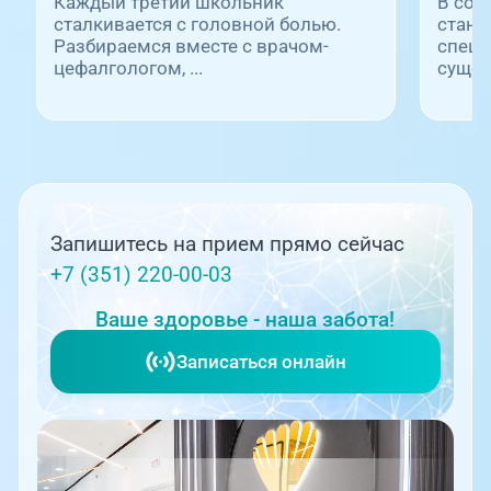
Каждый третий школьник
В сов
сталкивается с головной болью.
стано
Разбираемся вместе с врачом-
специ
цефалгологом, ...
сущес
Запишитесь на прием прямо сейчас
+7 (351) 220-00-03
Ваше здоровье - наша забота!
Записаться онлайн