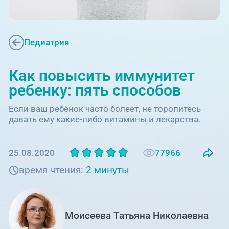
Единая справочная служба,
запись на прием
О клинике
+7 (351) 220-03-03
Блог врачей
Педиатрия
Центр амбулаторной
онкологической помощи
Новости
Как повысить иммунитет
+7 (7142) 927-003
ребенку: пять способов
Справочный телефон для
Пациентам
жителей Казахстана
Если ваш ребёнок часто болеет, не торопитесь
давать ему какие-либо витамины и лекарства.
PreventAGE
77966
25.08.2020
время чтения:
2 минуты
+7 (351) 220-00-03
Моисеева Татьяна Николаевна