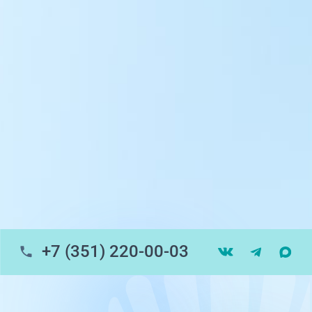
ул. 250-летия Челябинска, 73
ул. Университетская Набережная, 28
пр-т Ленина, 17
г. Копейск: пр-т Славы, 7
г. Златоуст, ул. Щербакова 2, строение 1
Травмпункт, ул.Труда, 187Д
ул. Труда, 183Б (Скорая медицинская
помощь)
+7 (351) 220-00-03
Профосмотры, ул.Труда, 183Б
ЦАОП, ул. Труда, 187Б