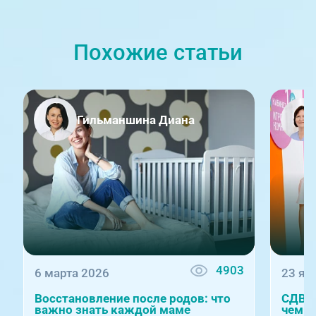
Похожие статьи
Гильманшина Диана
4903
6 марта 2026
23 ян
Восстановление после родов: что
СДВГ 
важно знать каждой маме
чем п