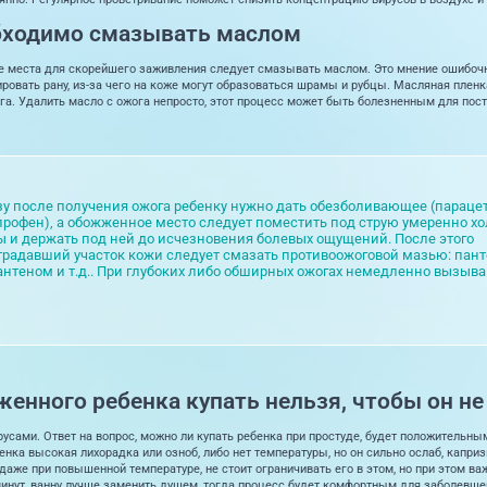
бходимо смазывать маслом
 места для скорейшего заживления следует смазывать маслом. Это мнение ошибочно
ровать рану, из-за чего на коже могут образоваться шрамы и рубцы. Масляная пленк
га. Удалить масло с ожога непросто, этот процесс может быть болезненным для пос
зу после получения ожога ребенку нужно дать обезболивающее (параце
профен), а обожженное место следует поместить под струю умеренно х
ы и держать под ней до исчезновения болевых ощущений. После этого
традавший участок кожи следует смазать противоожоговой мазью: пан
антеном и т.д.. При глубоких либо обширных ожогах немедленно вызыва
енного ребенка купать нельзя, чтобы он не
русами. Ответ на вопрос, можно ли купать ребенка при простуде, будет положительны
енка высокая лихорадка или озноб, либо нет температуры, но он сильно ослаб, каприз
 даже при повышенной температуре, не стоит ограничивать его в этом, но при этом важ
минут, ванну лучше заменить душем, тогда процесс будет комфортным для заболевш