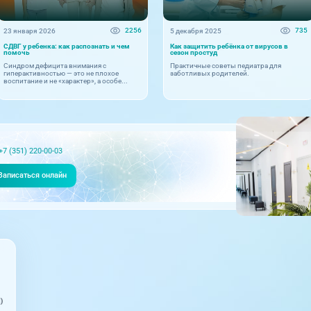
2256
735
23 января 2026
5 декабря 2025
СДВГ у ребенка: как распознать и чем
Как защитить ребёнка от вирусов в
помочь
сезон простуд
Синдром дефицита внимания с
Практичные советы педиатра для
гиперактивностью — это не плохое
заботливых родителей.
воспитание и не «характер», а особе...
+7 (351) 220-00-03
Записаться онлайн
)