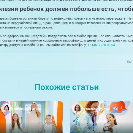
олезни ребенок должен побольше есть, что
ремя болезни организм борется с инфекцией, поэтому его не нужно перегружать. Не
анята не переработкой пищи, а расщеплением и выводом патогенных микроорганизмов
ный питьевой и постельный режим.
ть за здоровьем ваших детей и поддержать вас в любое время. Все специалисты им
создали в нашей клинике комфортную атмосферу для детей и их родителей и испол
диатру доступна онлайн на нашем сайте или по телефону:
+7 (351) 220-00-03
.
18.1
Похожие статьи
Тележинская Ирина
Моисеева Татьяна