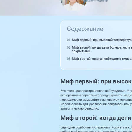
Врач-педиатр
Содержание
Миф первый: при высокой температур
Миф второй: когда дети болеют, окна
закрытыми
Миф третий: ожоги необходимо смаз
Миф первый: при высок
Это очень распространенное заблуждение. Уку
его организм перестанет продуцировать медиа
периодически измеряйте температуру малыша 
Использовать для растирания спиртовой или у
аллергическую реакцию.
Миф второй: когда дет
Еще один ошибочный стереотип. Комнату, в ко
небольшой приток воздуха должен быть посто