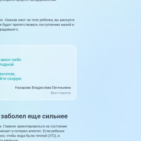
. Смазав ожог на теле ребенка, вы рискуете
а будет препятствовать поступлению мазей и
традавшего.
тамол либо
олодной
тенолом,
йте скорую.
Назарова Владислава Евгеньевна
Врач-педиатр
 заболел еще сильнее
м. Главное ориентироваться на состояние
ничает и потерял аппетит. Если ребенок
но, чтобы вода была теплой (37С), и
его малыша.