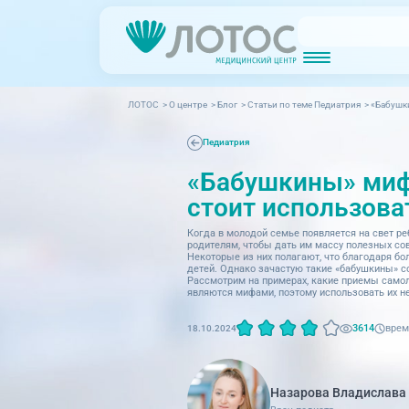
ЛОТОС
>
О центре
>
Блог
>
Cтатьи по теме Педиатрия
>
«Бабушки
Новости
Блог врачей
МРТ (Магнитно-резонансная томография)
КТ (Компьютер
Акции
Превентэйдж
Педиатрия
«Бабушкины» мифы
Дерма
Взрослая поликлиника
23 направления
стоит использова
Интег
Когда в молодой семье появляется на свет р
Инфек
Акушерство и гинекология
родителям, чтобы дать им массу полезных сов
Некоторые из них полагают, что благодаря бо
детей. Однако зачастую такие «бабушкины» 
Карди
Аллергология и иммунология
Рассмотрим на примерах, какие приемы самол
являются мифами, поэтому использовать их не
Невро
Вакцинация
врем
3614
18.10.2024
Нефро
Гастроэнтерология
Онкол
Генетика
Назарова Владислава