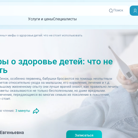
Поиск
Услуги и цены
Специалисты
Услуги и цены
Специалисты
ны» мифы о здоровье детей: что не стоит использовать
Отзывы
Адреса клиник
Вызвать
ная томография)
УЗИ (Ультразвуковая диагностика)
Превентэйдж
Пациентам
скорую
 о здоровье детей: что не
товенерология
Оториноларингология
+7 (351) 
00-03
ть
ративная медицина
Офтальмология
+7 (351) 
ебенок, особенно первенец, бабушки бросаются на помощь неопытным
ционный кабинет
Проктология
03-03
етов относительно ухода за малышом, его кормления, лечения и т.д.
льшому жизненному опыту они лучше врачей знают, как правильно лечить
советы оказываются не только бесполезными, но даже вредными.
ология
Психиатрия и психотерапия
ечения, передающиеся во многих семьях из поколения в поколение,
+7 (7142
 стоит.
927-003
логия, рефлексотерапия
Пульмонология
я чтения:
3 минуты
логия
Ревматология
огия, маммология
Терапия
 Евгеньевна
Записаться