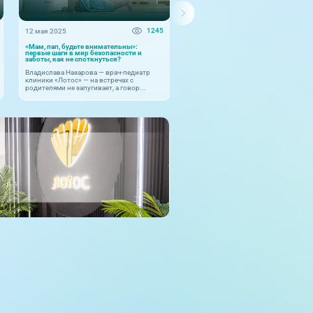
1245
12 мая 2025
19 марта 2025
«Мам, пап, будьте внимательны»:
Беременность: основы
первые шаги в мир безопасности и
сбалансированного рациона
заботы, как не споткнуться?
Беременность – это особенный пер
Владислава Назарова — врач-педиатр
жизни каждой женщины, когда ее
клиники «Лотос» — на встречах с
организм претерпевает значитель...
родителями не запугивает, а говор...