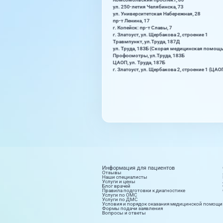
ул. 250-летия Челябинска, 73
ул. Университетская Набережная, 28
пр-т Ленина, 17
г. Копейск: пр-т Славы, 7
г. Златоуст, ул. Щербакова 2, строение 1
Травмпункт, ул.Труда, 187Д
ул. Труда, 183Б (Скорая медицинская помощ
Профосмотры, ул.Труда, 183Б
ЦАОП, ул. Труда, 187Б
г. Златоуст, ул. Щербакова 2, строение 1 (ЦАО
Информация для пациентов
Отзывы
Наши специалисты
Услуги и цены
Блог врачей
Правила подготовки к диагностике
Услуги по ОМС
Услуги по ДМС
Условия и порядок оказания медицинской помощи
Формы подачи заявления
Вопросы и ответы