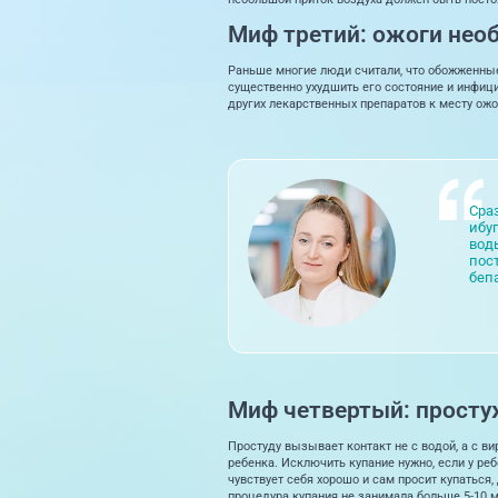
Миф третий: ожоги нео
Раньше многие люди считали, что обожженные
существенно ухудшить его состояние и инфици
других лекарственных препаратов к месту ожо
Сра
ибу
вод
пос
беп
Миф четвертый: простуж
Простуду вызывает контакт не с водой, а с ви
ребенка. Исключить купание нужно, если у реб
чувствует себя хорошо и сам просит купаться,
процедура купания не занимала больше 5-10 