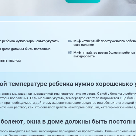
е ребенка нужно хорошенько укутать
Миф четвертый: простуженного ребенка
еще сильнее
 в доме должны быть постоянно
Миф пятый: во время болезни ребенок
выздороветь
ывать маслом
ой температуре ребенка нужно хорошенько 
тывать малыша при повышенной температуре тела не стоит. Озноб у больного ребенка
торы воспаления. Если малыша укутать, температура его тела поднимется еще больше
и при необходимости дайте ему жаропонижающее средство или оботрите его водой к
ксусный раствор, как это советуют делать некоторые бабушки, категорически нельзя,
и болеют, окна в доме должны быть постоя
торой находится малыш, необходимо периодически проветривать. Сильных сквозняков 
янно. Регулярное проветривание поможет снизить концентрацию вирусов в воздухе и