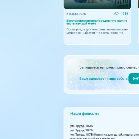
4938
6 марта 2026
Восстановление после родов: что важно
знать каждой маме
После родов для женщины начинается не
менее важный этап — восстановление.
Запишитесь на прием прямо сейчас
Ваше здоровье - наша забота!
Наши филиалы
ул. Труда, 183А
ул. Труда, 187Б
ул. Труда, 187Б (Клиника для детей, педиатрия
Комсомольский проспект, 80