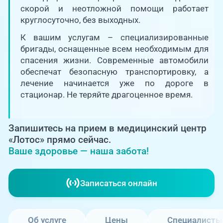
Единая справочная служба,
запись на прием
скорой и неотложной помощи работает
О клинике
круглосуточно, без выходных.
+7 (351) 220-03-03
К вашим услугам – специализированные
Блог врачей
бригады, оснащенные всем необходимым для
Центр амбулаторной
онкологической помощи
спасения жизни. Современные автомобили
Новости
обеспечат безопасную транспортировку, а
лечение начинается уже по дороге в
+7 (7142) 927-003
стационар. Не теряйте драгоценное время.
Справочный телефон для
Пациентам
жителей Казахстана
Запишитесь на прием в медицинский центр
PreventAGE
«Лотос» прямо сейчас.
Ваше здоровье — наша забота!
Записаться онлайн
+7 (351) 220-00-03
Об услуге
Цены
Специалисты