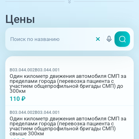
назначают первичное лечение, при
необходимости доставляют на
дообследование (УЗИ, рентген, МРТ и др.)
Цены
или на госпитализацию как в наш
медицинский центр, так и в другие
медицинские учреждения Челябинска и
других регионов страны.
Мы работаем 24 часа в сутки, 365 дней в
году, без праздников и выходных!
Мы выезжаем в новые загородные поселки,
B03.044.002
B03.044.001
Один километр движения автомобиля СМП за
и новые микрорайоны Челябинска!
пределами города (перевозка пациента с
участием общепрофильной бригады СМП) до
Загородные поселки Западный, Западный-2,
300км
Залесье, Вишнёвая горка, Женева, Холмс,
110 ₽
Дубрава, а также СНТ «Петушок» и
«Заречный» считаются находящимися в черте
B03.044.002
B03.044.001
города и на них распространяются тарифы
Один километр движения автомобиля СМП за
Челябинска!
пределами города (перевозка пациента с
участием общепрофильной бригады СМП)
свыше 300км