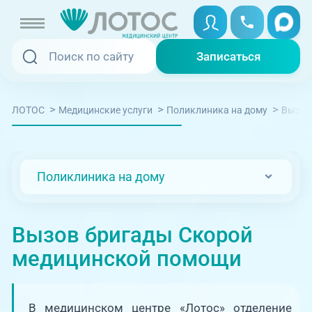
Записаться
Записаться
Записаться онлайн
>
>
>
Вызов
ЛОТОС
Медицинские услуги
Поликлиника на дому
Услуги и цены
Вызвать скорую
Специалисты
Поликлиника на дому
Медицина на дому
Акции
Телемедицина
Вызов бригады Скорой
Отзывы
медицинской помощи
Адреса клиник
+7 (351) 220-00-03
В медицинском центре «Лотос» отделение