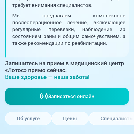
Единая справочная служба,
запись на прием
требует внимания специалистов.
О клинике
Мы предлагаем комплексное
+7 (351) 220-03-03
послеоперационное лечение, включающее
Блог врачей
регулярные перевязки, наблюдение за
Центр амбулаторной
онкологической помощи
состоянием раны и общим самочувствием, а
Новости
также рекомендации по реабилитации.
+7 (7142) 927-003
Справочный телефон для
Пациентам
жителей Казахстана
Запишитесь на прием в медицинский центр
«Лотос» прямо сейчас.
Ваше здоровье — наша забота!
PreventAGE
Записаться онлайн
+7 (351) 220-00-03
Об услуге
Цены
Специалисты