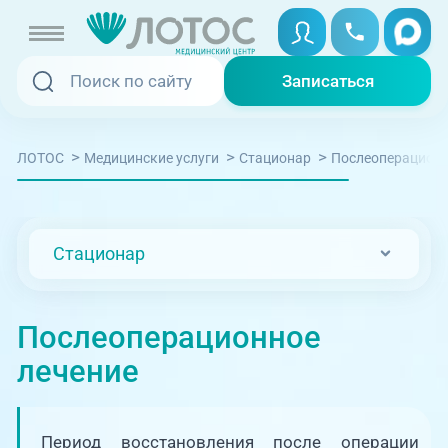
Записаться
Записаться
Записаться онлайн
>
>
>
Послеоперационн
ЛОТОС
Медицинские услуги
Стационар
Услуги и цены
Вызвать скорую
Специалисты
Стационар
Медицина на дому
Акции
Телемедицина
Послеоперационное
Отзывы
лечение
Адреса клиник
+7 (351) 220-00-03
Период восстановления после операции