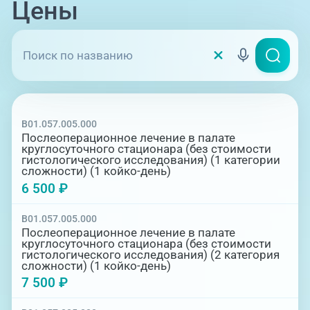
может продолжаться от нескольких дней до
Цены
полугода. При этом большую роль играет
возраст пациента, физическая подготовка,
масса тела и другие факторы.
Основные задачи послеоперационного
периода:
профилактика послеоперационных
B01.057.005.000
осложнений.
Послеоперационное лечение в палате
ускорение процессов регенерации.
круглосуточного стационара (без стоимости
реабилитация больных.
гистологического исследования) (1 категории
сложности) (1 койко-день)
6 500 ₽
B01.057.005.000
Послеоперационное лечение в палате
круглосуточного стационара (без стоимости
гистологического исследования) (2 категория
сложности) (1 койко-день)
7 500 ₽