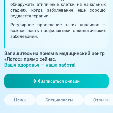
Единая справочная служба,
запись на прием
обнаружить атипичные клетки на начальных
О клинике
стадиях, когда заболевание еще хорошо
поддается терапии.
+7 (351) 220-03-03
Блог врачей
Регулярное проведение таких анализов –
Центр амбулаторной
онкологической помощи
важная часть профилактики онкологических
Новости
заболеваний.
+7 (7142) 927-003
Справочный телефон для
Пациентам
жителей Казахстана
Запишитесь на прием в медицинский центр
«Лотос» прямо сейчас.
Ваше здоровье — наша забота!
PreventAGE
Записаться онлайн
+7 (351) 220-00-03
Цены
Специалисты
Отзывы