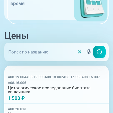
время
Цены
A08.19.004
A08.19.003
A08.18.002
A08.16.008
A08.16.007
A08.16.006
Цитологическое исследование биоптата
кишечника
1 500 ₽
A08.20.013