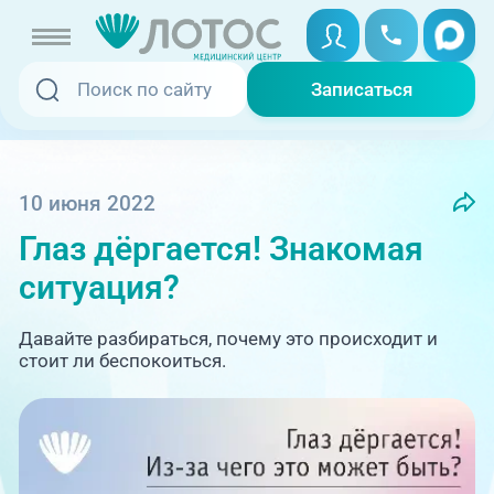
Записаться
Записаться
Записаться онлайн
Услуги и цены
Вызвать скорую
10 июня 2022
Глаз дёргается! Знакомая
Специалисты
ситуация?
Медицина на дому
Акции
Давайте разбираться, почему это происходит и
Телемедицина
стоит ли беспокоиться.
Отзывы
Адреса клиник
+7 (351) 220-00-03