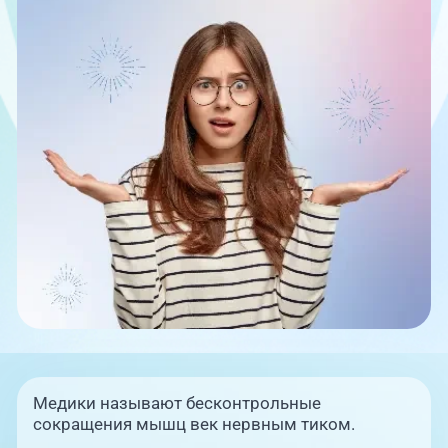
Единая справочная служба,
запись на прием
О клинике
+7 (351) 220-03-03
Блог врачей
Центр амбулаторной
онкологической помощи
Новости
+7 (7142) 927-003
Справочный телефон для
Пациентам
жителей Казахстана
PreventAGE
+7 (351) 220-00-03
Медики называют бесконтрольные
сокращения мышц век нервным тиком.