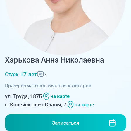
Единая справочная служба,
запись на прием
О клинике
+7 (351) 220-03-03
Блог врачей
Центр амбулаторной
онкологической помощи
Новости
+7 (7142) 927-003
Справочный телефон для
Пациентам
Харькова Анна Николаевна
жителей Казахстана
Стаж 17 лет
7
PreventAGE
Врач-ревматолог, высшая категория
ул. Труда, 187Б
на карте
г. Копейск: пр-т Славы, 7
на карте
+7 (351) 220-00-03
Записаться