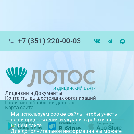
Травмпункт, ул.Труда, 187Д
ул. Труда, 183Б (Скорая медицинская
помощь)
+7 (351) 220-00-03
Профосмотры, ул.Труда, 183Б
ЦАОП, ул. Труда, 187Б
г. Златоуст, ул. Щербакова 2, строение 1
(ЦАОП)
Лицензии и Документы
Контакты вышестоящих организаций
Политика обработки данных
Карта сайта
Мы используем cookie-файлы, чтобы учесть
ваши предпочтения и улучшить работу на
нашем сайте.
Для дополнительной информации вы можете