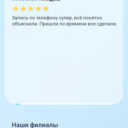
Запись по телефону супер, всё понятно
объяснили. Пришли по времени все сделали.
08:00-21:00
ЦАОП, ул. Труда, 187Б
08:00-21:00
г. Златоуст, ул. Щербакова 2,
строение 1 (ЦАОП)
Наши филиалы