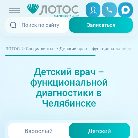
Записаться
Записаться
Записаться онлайн
>
>
Детский врач – функциональной диаг
ЛОТОС
Специалисты
Услуги и цены
Cписок
Карта
Вызвать скорую
Специалисты
Детский врач –
Медицина на дому
функциональной
ул. Труда, 183А
Акции
диагностики в
Телемедицина
Челябинске
Отзывы
Адреса клиник
+7 (351) 220-00-03
Взрослый
Детский
08:00-21:00