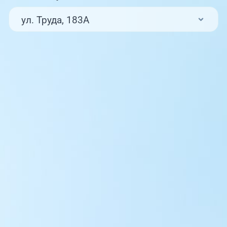
ул. Труда, 183А
ул. Труда, 187Б
ул. Труда, 187Б (Клиника для детей,
08:00-18:00
педиатрия)
Комсомольский проспект, 80
ул. 250-летия Челябинска, 73
ул. Университетская Набережная, 28
пр-т Ленина, 17
г. Копейск: пр-т Славы, 7
г. Златоуст, ул. Щербакова 2, строение 1