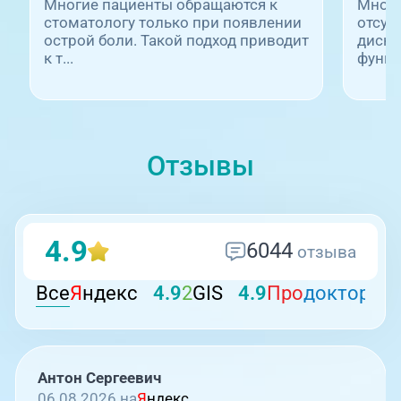
Многие пациенты обращаются к
Многи
стоматологу только при появлении
отсут
08:00-21:00
острой боли. Такой подход приводит
диско
к т...
функц.
ул. Труда, 183Б (Скорая медицинская
помощь)
Отзывы
4.9
6044
отзыва
21:00-08:00
Все
Я
ндекс
4.9
2
GIS
4.9
Про
докторов
Профосмотры, ул.Труда, 183Б
Антон Сергеевич
06.08.2026 на
Я
ндекс