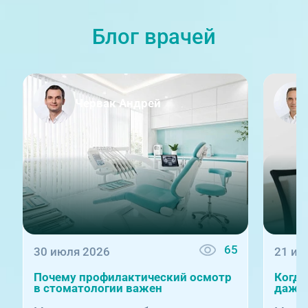
г. Златоуст, ул. Щербакова 2,
Блог врачей
строение 1
Червак Андрей
08:00-21:00
Травмпункт, ул.Труда, 187Д
65
30 июля 2026
21 ию
Почему профилактический осмотр
Когда
в стоматологии важен
даже 