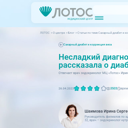
ЛОТОС
>
О центре
>
Блог
>
Cтатьи по теме Сахарный диабет и к
Новости
Блог врачей
МРТ (Магнитно-резонансная томография)
КТ (Компьютер
Акции
Превентэйдж
Сахарный диабет и коррекция веса
Несладкий диагно
Дерма
Взрослая поликлиника
23 направления
рассказала о диа
Интег
Отвечает врач эндокринолог МЦ «Лотос» Ири
Инфек
Акушерство и гинекология
Карди
Аллергология и иммунология
врем
3503
26.04.2023
Невро
Вакцинация
Нефро
Гастроэнтерология
Шаимова Ирина Серге
Онкол
Генетика
Руководитель филиалов по адр
32, врач – эндокринолог-нут