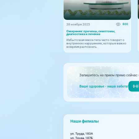
800
28 ноября 2025
Ожирение: причины, симптомы,
диагностика и лечение
Избыточная масса тела часто говорит о
внутренних нарушениях, которые важно
вовремя распознать.
Запишитесь на прием прямо сейчас
Ваше здоровье - наша забота!
Наши филиалы
ул. Труда, 183А
ул. Труда, 187Б