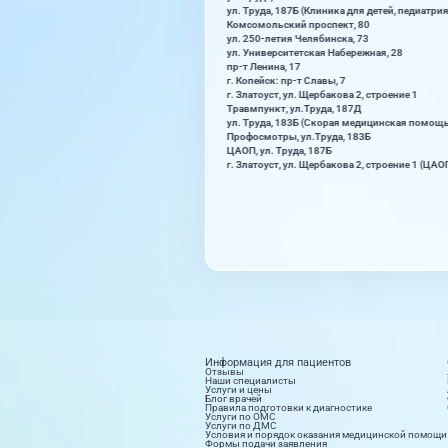
ул. Труда, 187Б (Клиника для детей, педиатрия
Комсомольский проспект, 80
ул. 250-летия Челябинска, 73
ул. Университетская Набережная, 28
пр-т Ленина, 17
г. Копейск: пр-т Славы, 7
г. Златоуст, ул. Щербакова 2, строение 1
Травмпункт, ул.Труда, 187Д
ул. Труда, 183Б (Скорая медицинская помощ
Профосмотры, ул.Труда, 183Б
ЦАОП, ул. Труда, 187Б
г. Златоуст, ул. Щербакова 2, строение 1 (ЦАО
Информация для пациентов
Отзывы
Наши специалисты
Услуги и цены
Блог врачей
Правила подготовки к диагностике
Услуги по ОМС
Услуги по ДМС
Условия и порядок оказания медицинской помощи
Формы подачи заявления