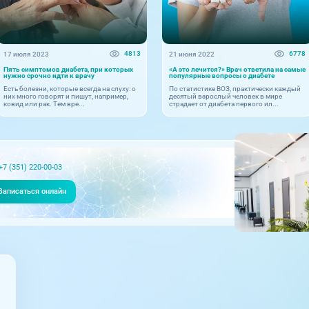
4813
6778
17 июля 2023
21 июня 2022
Пять симптомов диабета, при которых
«А это лечится?» Врач ответила на самые
нужно срочно идти к врачу
популярные вопросы о диабете
Есть болезни, которые всегда на слуху: о
По статистике ВОЗ, практически каждый
них много говорят и пишут, например,
десятый взрослый человек в мире
ковид или рак. Тем вре...
страдает от диабета первого ил...
+7 (351) 220-00-03
Записаться онлайн