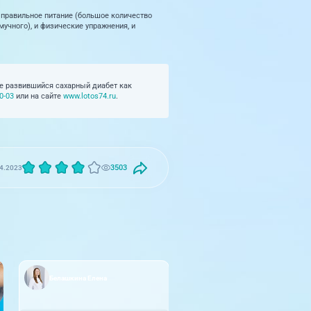
 правильное питание (большое количество
мучного), и физические упражнения, и
е развившийся сахарный диабет как
0-03
или на сайте
www.lotos74.ru
.
3503
4.2023
Белашкина Елена