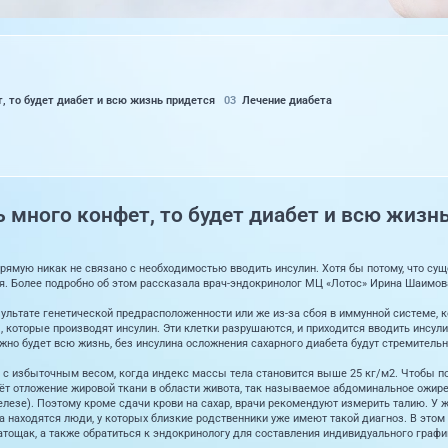
т, то будет диабет и всю жизнь придется
Лечение диабета
ь много конфет, то будет диабет и всю жизн
ямую никак не связано с необходимостью вводить инсулин. Хотя бы потому, что сущ
. Более подробно об этом рассказала врач-эндокринолог МЦ «Лотос» Ирина Шаимов
ультате генетической предрасположенности или же из-за сбоя в иммунной системе, 
которые производят инсулин. Эти клетки разрушаются, и приходится вводить инсули
ужно будет всю жизнь, без инсулина осложнения сахарного диабета будут стремительн
 с избыточным весом, когда индекс массы тела становится выше 25 кг/м2. Чтобы по
сёт отложение жировой ткани в области живота, так называемое абдоминальное ожир
елезе). Поэтому кроме сдачи крови на сахар, врачи рекомендуют измерить талию. У ж
ка находятся люди, у которых близкие родственники уже имеют такой диагноз. В этом
атощак, а также обратиться к эндокринологу для составления индивидуального графи