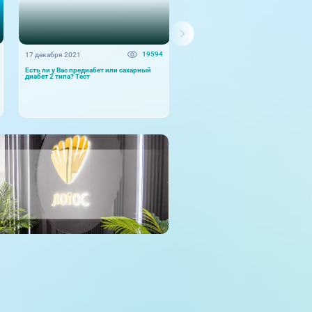
19594
17 декабря 2021
27 июля 2021
Есть ли у Вас предиабет или сахарный
Еда, как лекарство
диабет 2 типа? Тест
Питание - это тот инструмент, кото
управляет обменом веществ и
регулирует наше здоровье