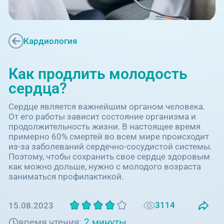
Единая справочная служба,
запись на прием
О клинике
+7 (351) 220-03-03
Блог врачей
Кардиология
Центр амбулаторной
онкологической помощи
Новости
Как продлить молодость
+7 (7142) 927-003
сердца?
Справочный телефон для
Пациентам
жителей Казахстана
Сердце является важнейшим органом человека.
От его работы зависит состояние организма и
продолжительность жизни. В настоящее время
PreventAGE
примерно 60% смертей во всем мире происходит
из-за заболеваний сердечно-сосудистой системы.
Поэтому, чтобы сохранить свое сердце здоровым
как можно дольше, нужно с молодого возраста
заниматься профилактикой.
+7 (351) 220-00-03
3114
15.08.2023
время чтения:
2 минуты