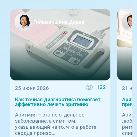
Гильманшина Диана
132
25 июня 2026
21 но
Как точная диагностика помогает
Аритм
эффективно лечить аритмию
причи
Аритмия – это не отдельное
Аритм
заболевание, а симптом,
любых
указывающий на то, что в работе
ритма
сердца произо...
слишк