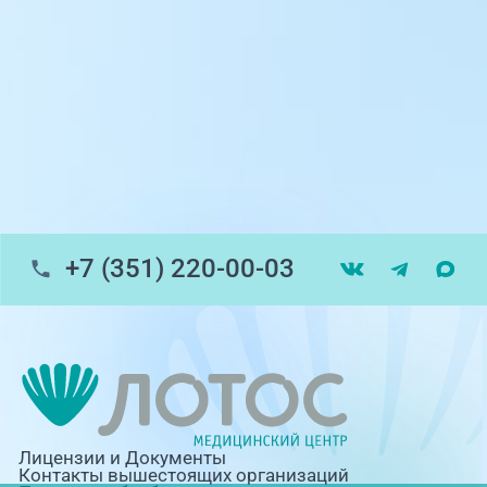
пр-т Ленина, 17
г. Копейск: пр-т Славы, 7
г. Златоуст, ул. Щербакова 2, строение 1
Травмпункт, ул.Труда, 187Д
ул. Труда, 183Б (Скорая медицинская
помощь)
+7 (351) 220-00-03
Профосмотры, ул.Труда, 183Б
ЦАОП, ул. Труда, 187Б
г. Златоуст, ул. Щербакова 2, строение 1
(ЦАОП)
Лицензии и Документы
Контакты вышестоящих организаций