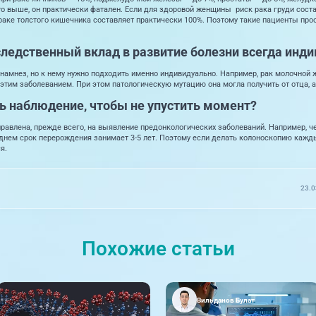
о выше, он практически фатален. Если для здоровой женщины риск рака груди соста
раке толстого кишечника составляет практически 100%. Поэтому такие пациенты прос
следственный вклад в развитие болезни всегда инд
амнез, но к нему нужно подходить именно индивидуально. Например, рак молочной 
 этим заболеванием. При этом патологическую мутацию она могла получить от отца, а 
ь наблюдение, чтобы не упустить момент?
равлена, прежде всего, на выявление предонкологических заболеваний. Например, ч
еднем срок перерождения занимает 3-5 лет. Поэтому если делать колоноскопию кажды
я.
23.0
Похожие статьи
Вильданов Булат