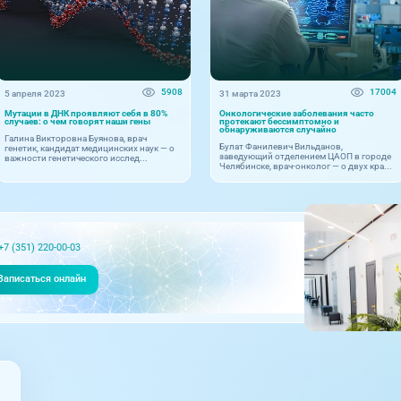
5908
17004
5 апреля 2023
31 марта 2023
Мутации в ДНК проявляют себя в 80%
Онкологические заболевания часто
случаев: о чем говорят наши гены
протекают бессимптомно и
обнаруживаются случайно
Галина Викторовна Буянова, врач
Булат Фанилевич Вильданов,
генетик, кандидат медицинских наук — о
заведующий отделением ЦАОП в городе
важности генетического исслед...
Челябинске, врач-онколог — о двух кра...
+7 (351) 220-00-03
Записаться онлайн