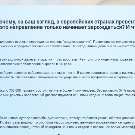
очему, на ваш взгляд, в европейских странах превен
и это направление только начинает зарождаться? И ч
цузского языка, и переводится оно как “предупреждение”. Превентивная онкология 
ических и предонкологических заболеваний. На сегодняшний день они занимают вто
 рак молочной железы, у мужчин — рак простаты. Рак толстого кишечника поражает в
кологические заболевания выросли в 3,5 раза.
ется более высокая заболеваемость и смертность. В менее развитых странах с низким
ваемость. Это связано с вложениями государства в меры профилактики и скрининга.
коло 700 000 человек, состоит на учете более 4 млн человек. Это примерно 3-4% нас
до 50% раковых заболеваний диагностируются на 3 или 4 стадии. У таких пациентов 
о не использует все способы диагностики, потому что боится узнать об этом диагнозе.
По факту мы видим, что рост больных со злокачественными поражениями сегодня оп
азвившимся раком, который находится на 3 или 4 стадии, в настоящее время малоэф