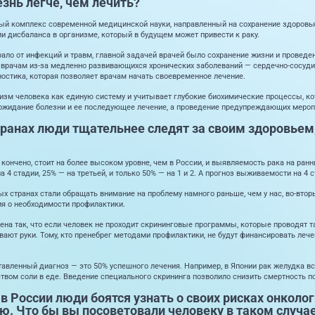
езнь легче, чем лечить?
ый комплекс современной медицинской науки, направленный на сохранение здоровья.
и дисбаланса в организме, который в будущем может привести к раку.
ало от инфекций и травм, главной задачей врачей было сохранение жизни и проведен
врачам из-за медленно развивающихся хронических заболеваний — сердечно-сосудис
остика, которая позволяет врачам начать своевременное лечение.
зм человека как единую систему и учитывает глубокие биохимические процессы, кот
жидание болезни и ее последующее лечение, а проведение предупреждающих меропр
странах люди тщательнее следят за своим здоровье
кончено, стоит на более высоком уровне, чем в России, и выявляемость рака на ранни
 4 стадии, 25% — на третьей, и только 50% — на 1 и 2. А прогноз выживаемости на 4 с
ых странах стали обращать внимание на проблему намного раньше, чем у нас, во-втор
я о необходимости профилактики.
ена так, что если человек не проходит скрининговые программы, которые проводят та
ают руки. Тому, кто пренебрег методами профилактики, не будут финансировать лече
тавленный диагноз — это 50% успешного лечения. Например, в Японии рак желудка
вом соли в еде. Введение специального скрининга позволило снизить смертность поч
 в России люди боятся узнать о своих рисках онколог
ею. Что бы вы посоветовали человеку в таком случа