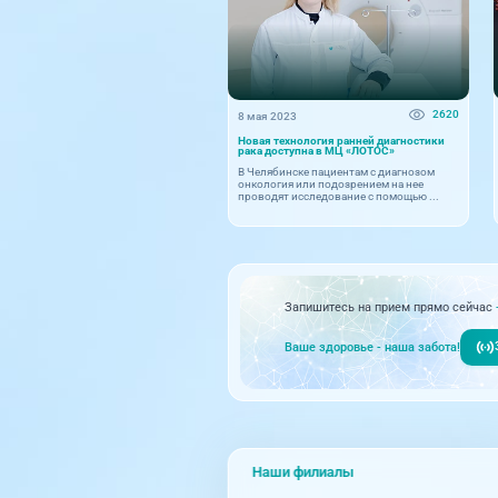
2620
8 мая 2023
Новая технология ранней диагностики
рака доступна в МЦ «ЛОТОС»
В Челябинске пациентам с диагнозом
онкология или подозрением на нее
проводят исследование с помощью ...
Запишитесь на прием прямо сейчас
Ваше здоровье - наша забота!
Наши филиалы