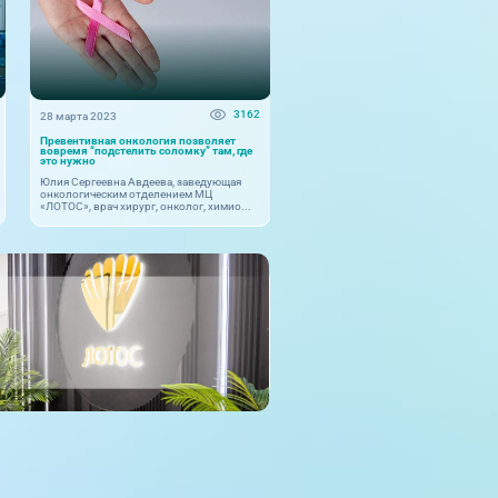
3162
28 марта 2023
Превентивная онкология позволяет
вовремя “подстелить соломку” там, где
это нужно
Юлия Сергеевна Авдеева, заведующая
онкологическим отделением МЦ
«ЛОТОС», врач хирург, онколог, химио...