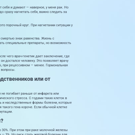
 себя и думают — наверное, у меня рак. Но
до сразу нагнетать себя, важно следить за
 это порочный круг. При нагнетании ситуации у
и смертью знак равенства. Жизнь с
мать специальные препараты, но возможность
осле чего врач-генетик дает заключение, где
 он достался человеку. Это позволяет врачу
%, при рецессивном — менее. Гормональная
и вопросы.
одственников или от
 не погибает раньше от инфаркта или
ического стресса. С годами таких клеток в
ть и наследственные формы болезни, которые
я такого гена короче. Если обычной клетке
мутации.
я?
о 30%. При этом при раке молочной железы
 — 3%. Но риск стать жертвой болезни для