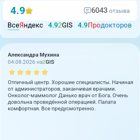
4.9
6043
отзыва
Все
Я
ндекс
4.9
2
GIS
4.9
Про
докторов
Александра Мухина
04.08.2026 на
2
GIS
Отличный центр. Хорошие специалисты. Начиная
от администраторов, заканчивая врачами.
Онколог-маммолог Данько врач от Бога. Очень
довольна проведённой операцией. Палата
комфортная. Все предусмотренно.