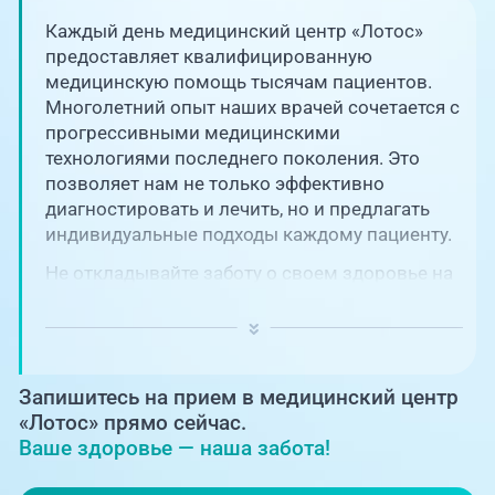
Единая справочная служба,
запись на прием
О клинике
Каждый день медицинский центр «Лотос»
предоставляет квалифицированную
+7 (351) 220-03-03
медицинскую помощь тысячам пациентов.
Блог врачей
Многолетний опыт наших врачей сочетается с
Центр амбулаторной
онкологической помощи
прогрессивными медицинскими
Новости
технологиями последнего поколения. Это
позволяет нам не только эффективно
+7 (7142) 927-003
диагностировать и лечить, но и предлагать
Справочный телефон для
Пациентам
жителей Казахстана
индивидуальные подходы каждому пациенту.
Не откладывайте заботу о своем здоровье на
PreventAGE
потом! Регулярное наблюдение играет
ключевую роль в поддержании вашего
благополучия и предотвращении развития
серьезных заболеваний.
Запишитесь на прием в медицинский центр
+7 (351) 220-00-03
«Лотос» прямо сейчас.
Ваше здоровье — наша забота!