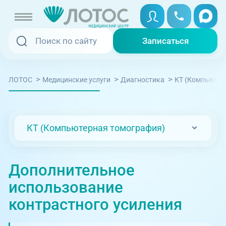
Записаться
Записаться
Записаться онлайн
>
>
>
ЛОТОС
Медицинские услуги
Диагностика
КТ (Компьютер
Услуги и цены
Вызвать скорую
Специалисты
КТ (Компьютерная томография)
Медицина на дому
Акции
Телемедицина
Дополнительное
Отзывы
использование
Адреса клиник
контрастного усиления
+7 (351) 220-00-03