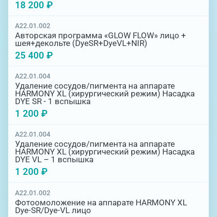
эффективность.
18 200 ₽
Процедуры не требуют дополнительной
A22.01.002
подготовки, но предварительная
Авторская программа «GLOW FLOW» лицо +
консультация врача-косметолога остается
шея+декольте (DyeSR+DyeVL+NIR)
востребованной в целях подбора
25 400 ₽
необходимой технологии с учетом
индивидуальных проблем и особенностей
A22.01.004
организма. Запишитесь на консультацию к
Удаление сосудов/пигмента на аппарате
специалисту и опробуйте действие
HARMONY XL (хирургический режим) Насадка
мультиплатформы!
DYE SR - 1 вспышка
1 200 ₽
Перед процедурой необходима консультация
врача-косметолога для определения
A22.01.004
состояния организма и необходимой
Удаление сосудов/пигмента на аппарате
глубины воздействия с учетом
HARMONY XL (хирургический режим) Насадка
DYE VL – 1 вспышка
индивидуальных особенностей кожи.
1 200 ₽
A22.01.002
Фотоомоложение на аппарате HARMONY XL
Dye-SR/Dye-VL лицо