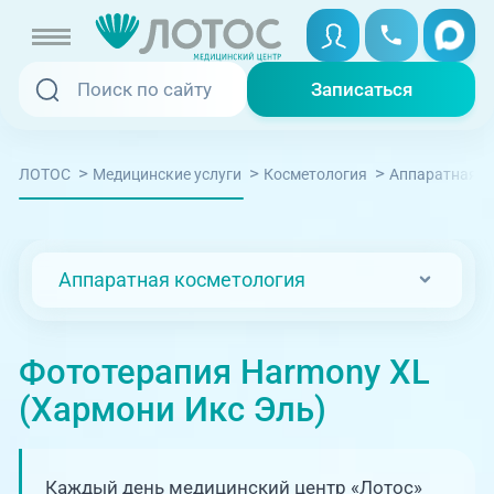
Записаться
Записаться
Записаться онлайн
>
>
>
ЛОТОС
Медицинские услуги
Косметология
Аппаратная к
Услуги и цены
Вызвать скорую
Специалисты
Аппаратная косметология
Медицина на дому
Акции
Телемедицина
Фототерапия Harmony XL
Отзывы
(Хармони Икс Эль)
Адреса клиник
+7 (351) 220-00-03
Каждый день медицинский центр «Лотос»