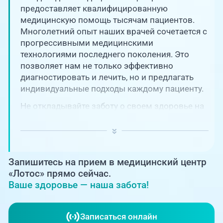
Единая справочная служба,
запись на прием
предоставляет квалифицированную
О клинике
медицинскую помощь тысячам пациентов.
Многолетний опыт наших врачей сочетается с
+7 (351) 220-03-03
Блог врачей
прогрессивными медицинскими
Центр амбулаторной
технологиями последнего поколения. Это
онкологической помощи
позволяет нам не только эффективно
Новости
диагностировать и лечить, но и предлагать
+7 (7142) 927-003
индивидуальные подходы каждому пациенту.
Справочный телефон для
Пациентам
жителей Казахстана
Не откладывайте заботу о своем здоровье на
потом! Регулярное наблюдение играет
PreventAGE
ключевую роль в поддержании вашего
благополучия и предотвращении развития
серьезных заболеваний.
Запишитесь на прием в медицинский центр
«Лотос» прямо сейчас.
Ваше здоровье — наша забота!
+7 (351) 220-00-03
Записаться онлайн