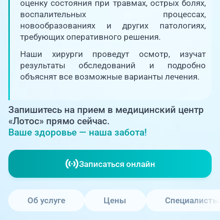
Единая справочная служба,
оценку состояния при травмах, острых болях,
запись на прием
О клинике
воспалительных процессах,
новообразованиях и других патологиях,
+7 (351) 220-03-03
требующих оперативного решения.
Блог врачей
Центр амбулаторной
Наши хирурги проведут осмотр, изучат
онкологической помощи
результаты обследований и подробно
Новости
объяснят все возможные варианты лечения.
+7 (7142) 927-003
Справочный телефон для
Пациентам
жителей Казахстана
Запишитесь на прием в медицинский центр
«Лотос» прямо сейчас.
PreventAGE
Ваше здоровье — наша забота!
Записаться онлайн
+7 (351) 220-00-03
Об услуге
Цены
Специалисты