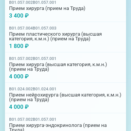
болезненность участков тела вследствие
B01.057.002
B01.057.001
ожогов и обморожения;
Прием хирурга (прием на Труда)
3 400 ₽
врожденные аномалии или
рудиментарные органы, приносящие
B01.057.004
B01.057.003
дискомфорт. ухудшение самочувствия в
Прием пластического хирурга (высшая
связи с гинекологическими патологиями
категория, к.м.н.) (прием на Труда)
(полипы, кисты, внематочная
1 800 ₽
беременность);
B01.057.002
B01.057.001
любая реакция организма после укуса
Прием хирурга (высшая категория, к.м.н.)
животных, ядовитых насекомых и
(прием на Труда)
другие.
4 000 ₽
B01.024.002
B01.024.001
Прием нейрохирурга (высшая категория, к.м.н.)
(прием на Труда)
4 000 ₽
B01.057.002
B01.057.001
Прием хирурга-эндокринолога (прием на
Труда)