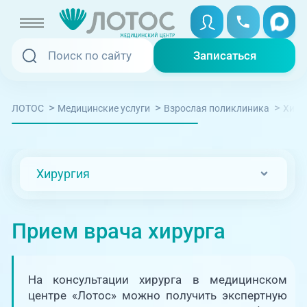
Записаться
Записаться
Записаться онлайн
>
>
>
ЛОТОС
Медицинские услуги
Взрослая поликлиника
Хиру
Услуги и цены
Вызвать скорую
Специалисты
Хирургия
Медицина на дому
Акции
Телемедицина
Прием врача хирурга
Отзывы
Адреса клиник
На консультации хирурга в медицинском
+7 (351) 220-00-03
центре «Лотос» можно получить экспертную