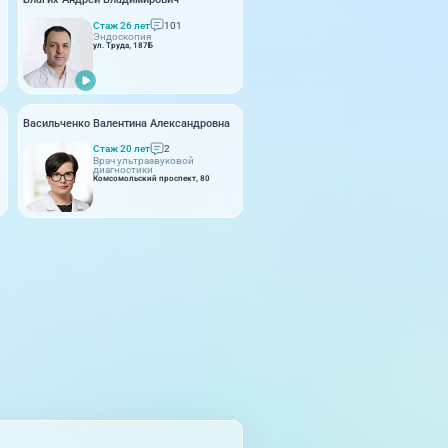
Стаж 26 лет
101
Стаж 36 лет
16
Эндоскопия
Ультразвуковая диагнос
ул. Труда, 187Б
пр-т Ленина, 17
Васильченко Валентина Александровна
Проценко Светлана Геннадьевна
Стаж 6 лет
Стаж 20 лет
2
Врач УЗД
Врач ультразвуковой
Комсомольский проспект, 80
диагностики
Комсомольский проспект, 80