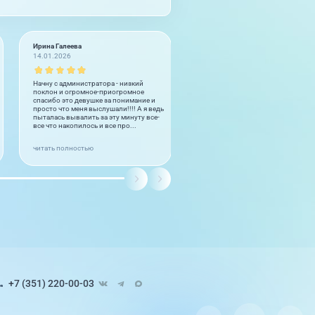
Ирина Галеева
Пациент +7 950 74XXXXX
14.01.2026
26.12.2025 на
Про
докторов
Начну с администратора - низкий
На прием я приходила со своей до
поклон и огромное-приогромное
которой 9 лет. К Татьяне Павловн
спасибо это девушке за понимание и
обращаемся уже не в первый раз, 
просто что меня выслушали!!!! А я ведь
посещаю ее, наверное, лет 10 или
пыталась вывалить за эту минуту все-
больше.
все что накопилось и все про...
читать полностью
+7 (351) 220-00-03