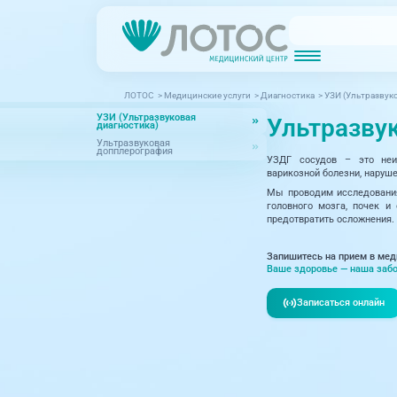
ЛОТОС
>
Медицинские услуги
>
Диагностика
>
УЗИ (Ультразвуко
Новости
Блог врачей
УЗИ (Ультразвуковая
Ультразву
МРТ (Магнитно-резонансная томография)
КТ (Компьютер
диагностика)
Акции
Превентэйдж
Ультразвуковая
допплерография
УЗДГ сосудов – это неин
Дерма
Взрослая поликлиника
варикозной болезни, наруше
23 направления
Мы проводим исследования 
Интег
головного мозга, почек и
предотвратить осложнения.
Инфек
Акушерство и гинекология
Запишитесь на прием в мед
Карди
Аллергология и иммунология
Ваше здоровье — наша забо
Невро
Вакцинация
Записаться онлайн
Нефро
Гастроэнтерология
Онкол
Генетика