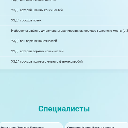
УЗДГ артерий нижних конечностей
УЗДГ сосудов почек
Нейросонография с дуплексным сканированием сосудов головного мозга (с 3 
УЗДГ вен верхних конечностей
УЗДГ артерий верхних конечностей
УЗДГ сосудов полового члена с фармакопробой
Специалисты
Иванычева Татьяна Павловна
Сидорина Ирина Владимировна