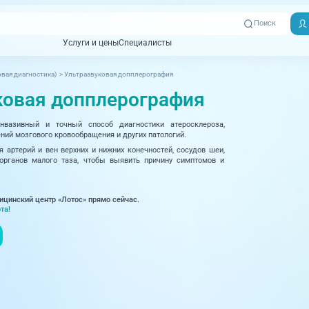
Поиск
Услуги и цены
Специалисты
Услуги и цены
Специалисты
вая диагностика)
>
Ультразвуковая допплерография
Отзывы
Адреса клиник
ковая допплерография
Вызвать
ная томография)
УЗИ (Ультразвуковая диагностика)
Превентэйдж
Пациентам
скорую
вазивный и точный способ диагностики атеросклероза,
товенерология
Оториноларингология
+7 (351) 
ний мозгового кровообращения и других патологий.
00-03
артерий и вен верхних и нижних конечностей, сосудов шеи,
ративная медицина
Офтальмология
 органов малого таза, чтобы выявить причину симптомов и
+7 (351) 
ционный кабинет
Проктология
03-03
ицинский центр «Лотос» прямо сейчас.
ология
Психиатрия и психотерапия
та!
+7 (7142
927-003
логия, рефлексотерапия
Пульмонология
логия
Ревматология
огия, маммология
Терапия