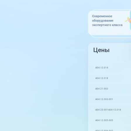
Современное
оборудование
экспертного класса
Цены
A04.12.014
A04.12.018
A04.21.002
A04.12.003.001
A04.23.001
A04.12.018
A04.12.005.005
A04.12.006.002