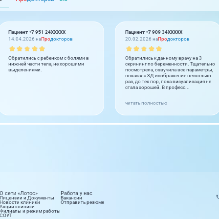
Пациент +7 951 24XXXXX
Пациент +7 909 34XXXXX
14.04.2026 на
Про
докторов
20.02.2026 на
Про
докторов
Обратились с ребенком с болями в
Обратились к данному врачу на 3
нижней части тела, не хорошими
скрининг по беременности. Тщательно
выделениями.
посмотрела, озвучила все параметры,
показала 3Д изображение несколько
раз, до тех пор, пока визуализация не
стала хорошей. В професс...
читать полностью
О сети «Лотос»
Работа у нас
Лицензии и Документы
Вакансии
Новости клиники
Отправить резюме
Акции клиники
Филиалы и режим работы
СОУТ