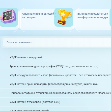
Опытные врачи высшей
Быстрые результаты и
категории
комфортная процедура
УЗДГ печени с нагрузкой
Транскраниальная допплерография (УЗДГ сосудов головного мозга)
УЗДГ сосудов полового члена (пенильный кровоток - без стоимости препарата
УЗДГ ветвей брюшной аорты (кровообращение желудка, кишечника)
Нейросонография с дуплексным сканированием сосудов головного мозга (с 0 
УЗДГ ветвей дуги аорты (сосудов шеи)
УЗДГ вен нижних конечностей