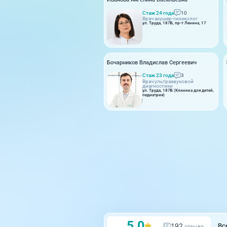
Стаж 24 года
10
Врач акушер-гинеколог
ул. Труда, 187Б, пр-т Ленина, 17
Бочарников Владислав Сергеевич
Стаж 23 года
3
Врач ультразвуковой
диагностики
ул. Труда, 187Б (Клиника для детей,
педиатрия)
5.0
192
Вс
отзыва