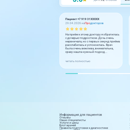
Пациент +7 919 31XXXXX
29.04.2026 на
Про
докторов
На приём к этому доктору я обратилась
с дочерью-подростком. Дочь очень
нервничала, но с первых секунд приёма
расслабилась и успокоилась. Врач
была очень вежлива, внимательна,
сразу нашла нужный подход...
читать полностью
Информация для пациентов
Отзывы
Наши специалисты
Услуги и цены
Блог врачей
Правила подготовки к диагностике