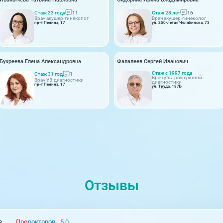
Стаж 23 года
11
Стаж 28 лет
16
Врач акушер-гинеколог
Врач акушер-гинеколог
пр-т Ленина, 17
ул. 250-летия Челябинска, 73
Букреева Елена Александровна
Фалалеев Сергей Иванович
Стаж с 1997 года
Стаж 31 год
1
Врач ультразвуковой
Врач УЗ-диагностики
диагностики
пр-т Ленина, 17
ул. Труда, 187Б
Отзывы
е
Про
докторов
5.0