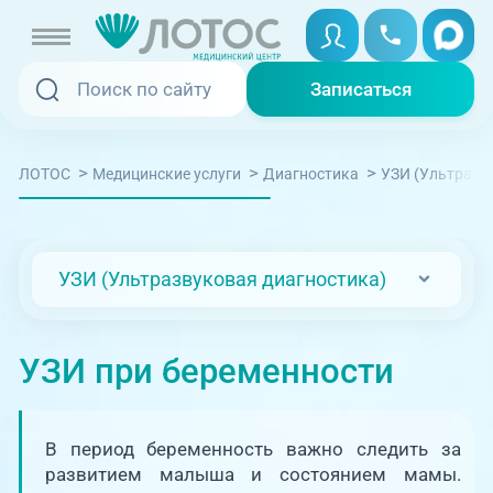
Записаться
Записаться
Записаться онлайн
>
>
>
ЛОТОС
Медицинские услуги
Диагностика
УЗИ (Ультразв
Услуги и цены
Вызвать скорую
Специалисты
УЗИ (Ультразвуковая диагностика)
Медицина на дому
Акции
Телемедицина
УЗИ при беременности
Отзывы
Адреса клиник
В период беременность важно следить за
+7 (351) 220-00-03
развитием малыша и состоянием мамы.