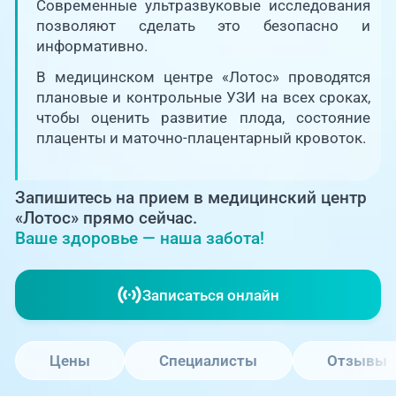
Единая справочная служба,
Современные ультразвуковые исследования
запись на прием
О клинике
позволяют сделать это безопасно и
информативно.
+7 (351) 220-03-03
Блог врачей
В медицинском центре «Лотос» проводятся
Центр амбулаторной
плановые и контрольные УЗИ на всех сроках,
онкологической помощи
чтобы оценить развитие плода, состояние
Новости
плаценты и маточно-плацентарный кровоток.
+7 (7142) 927-003
Справочный телефон для
Пациентам
жителей Казахстана
Запишитесь на прием в медицинский центр
«Лотос» прямо сейчас.
PreventAGE
Ваше здоровье — наша забота!
Записаться онлайн
+7 (351) 220-00-03
Цены
Специалисты
Отзывы