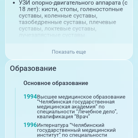
УЗИ опорно-двигательного аппарата (с
18 лет): кисти, стопы, голеностопные
суставы, коленные суставы,
тазобедренные суставы, плечевые
суставы, локтевые суставы,
лучезапястные суставы
Показать еще
Образование
Основное образование
1994
Высшее медицинское образование
“Челябинская государственная
медицинская академия” по
специальности “Лечебное дело”,
квалификация “Врач”
1996
Интернатура “Челябинский
государственный медицинский
институт” по специальности