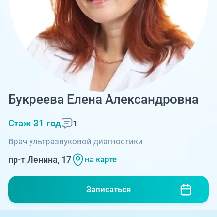
Единая справочная служба,
запись на прием
О клинике
+7 (351) 220-03-03
Блог врачей
Центр амбулаторной
онкологической помощи
Новости
+7 (7142) 927-003
Справочный телефон для
Пациентам
Букреева Елена Александровна
жителей Казахстана
Стаж 31 год
1
PreventAGE
Врач ультразвуковой диагностики
пр-т Ленина, 17
на карте
+7 (351) 220-00-03
Записаться