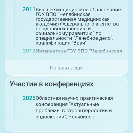
2011
Высшее медицинское образование
ГОУ ВПО “Челябинская
государственная медицинская
академия Федерального агентства
по здравоохранению и
социальному развитию” по
специальности “Лечебное дело”,
квалификация “Врач”
2012
Интернатура ГОУ ВПО “Челябинская
государственная медицинская
академия Федерального агентства
по здравоохранению и
Показать еще
социальному развитию” по
специальности “Хирургия”
Участие в конференциях
Повышение квалификации
2017
Повышение квалификации в ФГБОУ
2025
Областная научно-практическая
ВО “Южно-Уральский
конференция “Актуальные
государственный медицинский
проблемы гастроэнтерологии и
университет” Министерства
здравоохранения РФ по
эндоскопии”, Челябинск
специальности “Хирургия”
2019
Профессиональная переподготовка