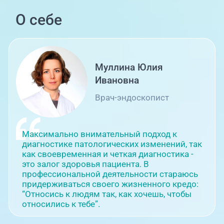
в ФГБОУ ВО ЮУГМУ Минздрава
России по специальности
О себе
“Эндоскопия”
2023
Повышение квалификации в ФГБОУ
ВО ЮУГМУ Минздрава России по
специальности “Эндоскопия”
2024
Аккредитация в ФГБОУ ДПО
Муллина Юлия
“Российская медицинская академия
непрерывного профессионального
Ивановна
образования” Министерства
здравоохранения Российской
Врач-эндоскопист
Федерации по специальности
“Эндоскопия”, действующая до
29.10.2029
Максимально внимательный подход к
диагностике патологических изменений, так
как своевременная и четкая диагностика -
это залог здоровья пациента. В
профессиональной деятельности стараюсь
придерживаться своего жизненного кредо:
“Относись к людям так, как хочешь, чтобы
относились к тебе”.