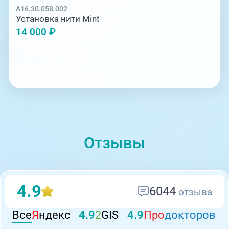
A16.30.058.002
Установка нити Mint
14 000 ₽
Отзывы
4.9
6044
отзыва
Все
Я
ндекс
4.9
2
GIS
4.9
Про
докторов