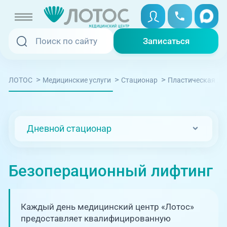
Записаться
Записаться
Записаться онлайн
>
>
>
ЛОТОС
Медицинские услуги
Стационар
Пластическая хи
Услуги и цены
Вызвать скорую
Специалисты
Дневной стационар
Медицина на дому
Акции
Телемедицина
Безоперационный лифтинг
Отзывы
Адреса клиник
Каждый день медицинский центр «Лотос»
+7 (351) 220-00-03
предоставляет квалифицированную