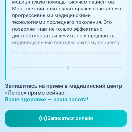
Единая справочная служба,
медицинскую помощь тысячам пациентов.
запись на прием
О клинике
Многолетний опыт наших врачей сочетается с
прогрессивными медицинскими
+7 (351) 220-03-03
технологиями последнего поколения. Это
Блог врачей
позволяет нам не только эффективно
Центр амбулаторной
онкологической помощи
диагностировать и лечить, но и предлагать
Новости
индивидуальные подходы каждому пациенту.
+7 (7142) 927-003
Не откладывайте заботу о своем здоровье на
Справочный телефон для
Пациентам
потом! Регулярное наблюдение играет
жителей Казахстана
ключевую роль в поддержании вашего
благополучия и предотвращении развития
PreventAGE
серьезных заболеваний.
Запишитесь на прием в медицинский центр
«Лотос» прямо сейчас.
Ваше здоровье — наша забота!
+7 (351) 220-00-03
Записаться онлайн