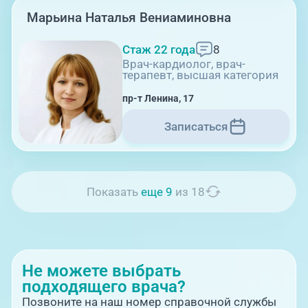
Марьина Наталья Вениаминовна
08:00-21:00
Стаж 22 года
8
Врач-кардиолог, врач-
ул. Труда, 183Б (Скорая медицинская
терапевт, высшая категория
помощь)
пр-т Ленина, 17
Записаться
Показать
еще 9
из 18
21:00-08:00
Профосмотры, ул.Труда, 183Б
Не можете выбрать
подходящего врача?
Позвоните на наш номер справочной службы