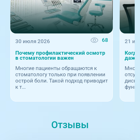
68
30 июля 2026
21 ию
Почему профилактический осмотр
Когда
в стоматологии важен
даже 
Многие пациенты обращаются к
Многи
стоматологу только при появлении
отсут
острой боли. Такой подход приводит
диско
к т...
функц.
Отзывы