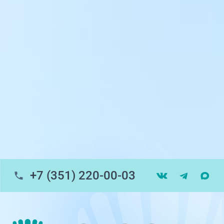
ул. 250-летия Челябинска, 73
ул. Университетская Набережная, 28
пр-т Ленина, 17
г. Копейск: пр-т Славы, 7
г. Златоуст, ул. Щербакова 2, строение 1
Травмпункт, ул.Труда, 187Д
ул. Труда, 183Б (Скорая медицинская
помощь)
+7 (351) 220-00-03
Профосмотры, ул.Труда, 183Б
ЦАОП, ул. Труда, 187Б
г. Златоуст, ул. Щербакова 2, строение 1