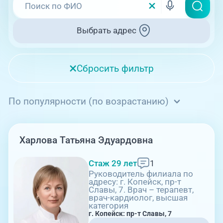
Единая справочная служба,
запись на прием
О клинике
Выбрать адрес
ул. Труда, 187Б
+7 (351) 220-03-03
Блог врачей
Центр амбулаторной
онкологической помощи
×
Сбросить фильтр
Новости
+7 (7142) 927-003
Справочный телефон для
Пациентам
По популярности (по возрастанию)
жителей Казахстана
08:00-21:00
PreventAGE
Харлова Татьяна Эдуардовна
ул. Труда, 187Б (Клиника для детей,
Стаж 29 лет
1
педиатрия)
Руководитель филиала по
адресу: г. Копейск, пр-т
+7 (351) 220-00-03
Славы, 7. Врач – терапевт,
врач-кардиолог, высшая
категория
г. Копейск: пр-т Славы, 7