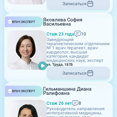
Записаться
08:00-21:00
Яковлева София
ВРАЧ ЭКСПЕРТ
Васильевна
Комсомольский проспект, 80
Стаж 23 года
10
Заведующий
терапевтическим отделением
№ 1 врач-терапевт, врач-
кардиолог, высшая
категория, кандидат
медицинских наук, эксперт
ул. Труда, 187Б
Записаться
08:00-21:00
Гильманшина Диана
ВРАЧ ЭКСПЕРТ
Ралифовна
ул. 250-летия Челябинска, 73
Стаж 26 лет
8
Руководитель направления
интегративной медицины,