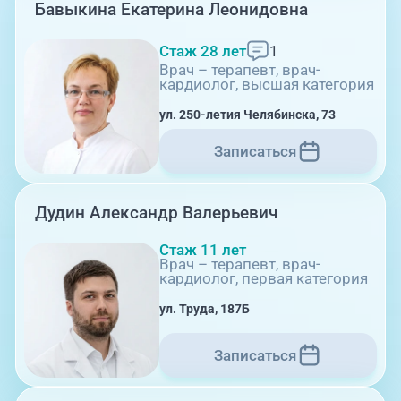
Бавыкина Екатерина Леонидовна
Стаж 28 лет
1
Врач – терапевт, врач-
кардиолог, высшая категория
ул. 250-летия Челябинска, 73
08:00-21:00
Записаться
Дудин Александр Валерьевич
г. Копейск: пр-т Славы, 7
Стаж 11 лет
Врач – терапевт, врач-
кардиолог, первая категория
ул. Труда, 187Б
Записаться
08:00-21:00