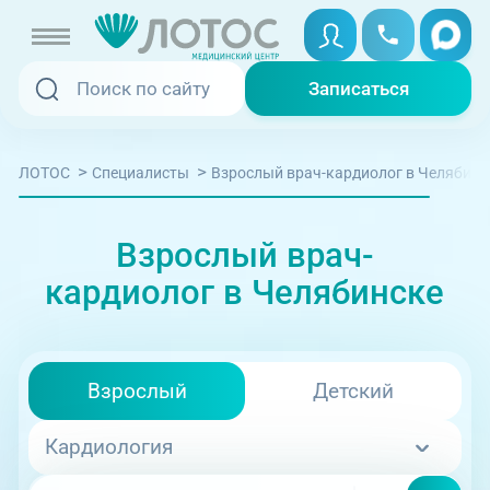
Записаться
Записаться
Записаться онлайн
>
>
Взрослый врач-кардиолог в Челябинс
ЛОТОС
Специалисты
Услуги и цены
Cписок
Карта
Вызвать скорую
Специалисты
Взрослый врач-
Медицина на дому
кардиолог в Челябинске
ул. Труда, 183А
Акции
Телемедицина
Отзывы
Взрослый
Детский
Адреса клиник
Кардиология
+7 (351) 220-00-03
08:00-21:00