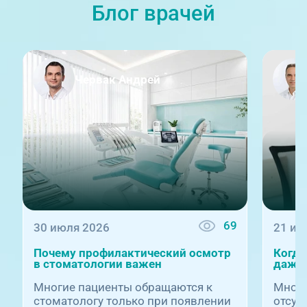
Блог врачей
г. Златоуст, ул. Щербакова 2,
строение 1
Червак Андрей
09:00-18:00
Травмпункт, ул.Труда, 187Д
69
30 июля 2026
21 ию
Почему профилактический осмотр
Когда
в стоматологии важен
даже 
Многие пациенты обращаются к
Многи
стоматологу только при появлении
отсут