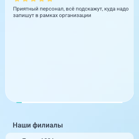
Приятный персонал, всё подскажут, куда надо
запишут в рамках организации
Выходной
ЦАОП, ул. Труда, 187Б
09:00-18:00
Наши филиалы
г. Златоуст, ул. Щербакова 2,
строение 1 (ЦАОП)