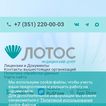
Травмпункт, ул.Труда, 187Д
ул. Труда, 183Б (Скорая медицинская
помощь)
+7 (351) 220-00-03
Профосмотры, ул.Труда, 183Б
ЦАОП, ул. Труда, 187Б
г. Златоуст, ул. Щербакова 2, строение 1
(ЦАОП)
Лицензии и Документы
Контакты вышестоящих организаций
Политика обработки данных
Карта сайта
Мы используем cookie-файлы, чтобы учесть
ваши предпочтения и улучшить работу на
нашем сайте.
Для дополнительной информации вы можете
ознакомиться с
"Политикой использования
cookie-файлов"
.