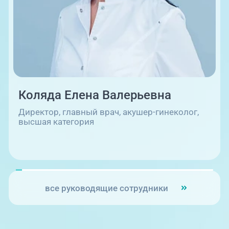
09:00-18:00
Коляда Елена Валерьевна
Директор, главный врач, акушер-гинеколог,
высшая категория
г. Копейск: пр-т Славы, 7
все руководящие сотрудники
09:00-15:00