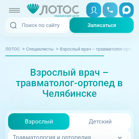
Записаться
Записаться
Записаться онлайн
>
>
Взрослый врач – травматолог-ортопе
ЛОТОС
Специалисты
Услуги и цены
Cписок
Карта
Вызвать скорую
Специалисты
Взрослый врач –
Медицина на дому
травматолог-ортопед в
ул. Труда, 183А
Акции
Челябинске
Телемедицина
Отзывы
Взрослый
Детский
Адреса клиник
+7 (351) 220-00-03
09:00-18:00
Травматология и ортопедия