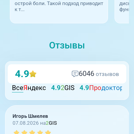
острой боли. Такой подход приводит
диско
к т...
функц.
08:00-21:00
ул. Труда, 183Б (Скорая медицинская
помощь)
Отзывы
4.9
6046
отзывов
21:00-08:00
Все
Я
ндекс
4.9
2
GIS
4.9
Про
докторов
Профосмотры, ул.Труда, 183Б
Игорь Шмелев
07.08.2026 на
2
GIS