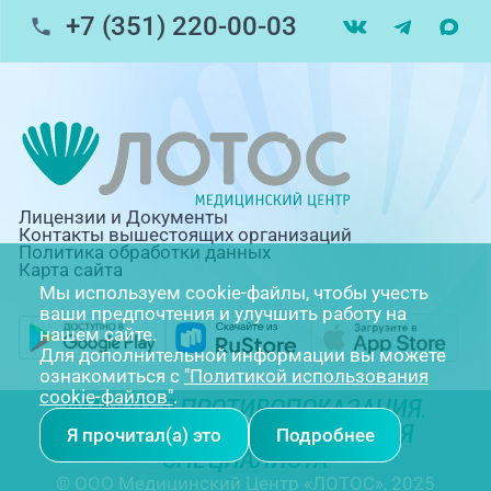
+7 (351) 220-00-03
Лицензии и Документы
Контакты вышестоящих организаций
Политика обработки данных
Карта сайта
Мы используем cookie-файлы, чтобы учесть
ваши предпочтения и улучшить работу на
нашем сайте.
Для дополнительной информации вы можете
ознакомиться с
"Политикой использования
cookie-файлов"
.
ИМЕЮТСЯ ПРОТИВОПОКАЗАНИЯ.
НЕОБХОДИМА КОНСУЛЬТАЦИЯ
Я прочитал(а) это
Подробнее
СПЕЦИАЛИСТА
© ООО Медицинский Центр «ЛОТОС», 2025