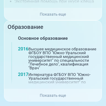
Экстренная помощь при укусе клеща
Показать еще
Образование
Основное образование
2016
Высшее медицинское образование
ФГБОУ ВПО "Южно-Уральский
государственный медицинский
университет" по специальности
"Лечебное дело", квалификация
"Врач"
2017
Интернатура ФГБОУ ВПО "Южно-
Уральский государственный
медицинский университет" по
специальности "Травматология и
ортопедия"
Показать еще
Повышение квалификации