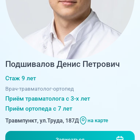
Единая справочная служба,
запись на прием
О клинике
+7 (351) 220-03-03
Блог врачей
Центр амбулаторной
онкологической помощи
Новости
+7 (7142) 927-003
Справочный телефон для
Пациентам
Подшивалов Денис Петрович
жителей Казахстана
Стаж 9 лет
PreventAGE
Врач-травматолог-ортопед
Приём травматолога с 3-х лет
Приём ортопеда с 7 лет
+7 (351) 220-00-03
Травмпункт, ул.Труда, 187Д
на карте
Записаться