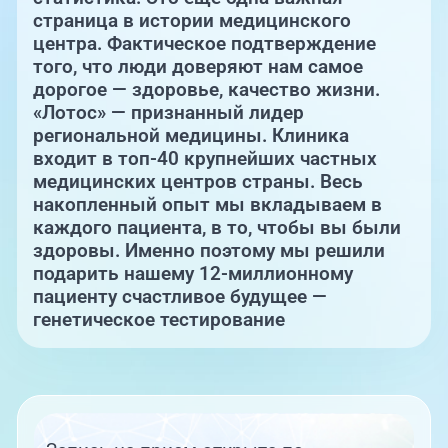
Единая справочная служба,
запись на прием
страница в истории медицинского
О клинике
центра. Фактическое подтверждение
того, что люди доверяют нам самое
+7 (351) 220-03-03
Блог врачей
дорогое — здоровье, качество жизни.
Центр амбулаторной
«Лотос» — признанный лидер
онкологической помощи
региональной медицины. Клиника
Новости
входит в топ-40 крупнейших частных
+7 (7142) 927-003
медицинских центров страны. Весь
Справочный телефон для
Пациентам
накопленный опыт мы вкладываем в
жителей Казахстана
каждого пациента, в то, чтобы вы были
здоровы. Именно поэтому мы решили
PreventAGE
подарить нашему 12-миллионному
пациенту счастливое будущее —
генетическое тестирование
+7 (351) 220-00-03