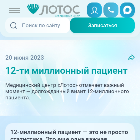
Записаться
Записаться
Записаться онлайн
Услуги и цены
Вызвать скорую
20 июня 2023
12-ти миллионный пациент
Специалисты
Медицина на дому
Медицинский центр «Лотос» отмечает важный
Акции
момент — долгожданный визит 12-миллионного
пациента.
Телемедицина
Отзывы
Адреса клиник
12-миллионный пациент — это не просто
+7 (351) 220-00-03
статистика. Это еще одна важная