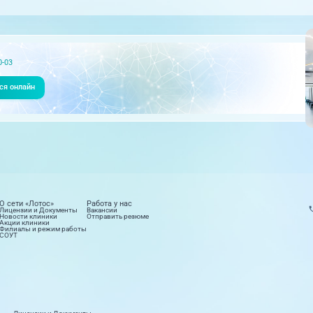
0-03
ся онлайн
О сети «Лотос»
Работа у нас
Лицензии и Документы
Вакансии
Новости клиники
Отправить резюме
Акции клиники
Филиалы и режим работы
СОУТ