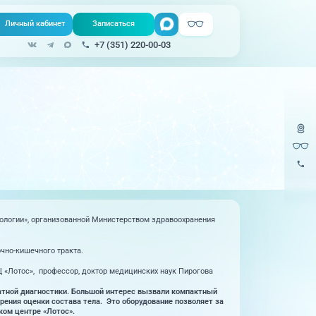
Личный кабинет
Записаться
Поиск
+7 (351) 220-00-03
Записаться онлайн
Медицина на
все услуги
Телемедицина
дому
Урология
220-
Единая справочная служба, запись
на прием
Физиопроцедуры
220-
Центр амбулаторной
Хирургия
онкологической помощи
Эндокринология
рологии», организованной Министерством здравоохранения
)
Справочный телефон для жителей
Казахстана
чно-кишечного тракта.
Ц «Лотос», профессор, доктор медицинских наук Пирогова
атной диагностики. Большой интерес вызвали компактный
рения оценки состава тела. Это оборудование позволяет за
ком центре «Лотос».