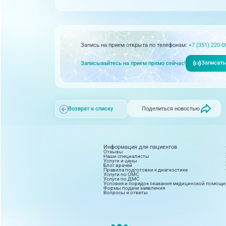
Запись на прием открыта по телефонам:
+7 (351) 220-0
Записать
Записывайтесь на прием прямо сейчас!
Поделиться новостью
Возврат к списку
Информация для пациентов
Отзывы
Наши специалисты
Услуги и цены
Блог врачей
Правила подготовки к диагностике
Услуги по ОМС
Услуги по ДМС
Условия и порядок оказания медицинской помощи
Формы подачи заявления
Вопросы и ответы