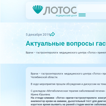
Новости
Блог врачей
МРТ (Магнитно-резонансная томография)
КТ (Компьютер
Акции
Превентэйдж
5 декабря 2019
Актуальные вопросы гас
Дерма
Взрослая поликлиника
23 направления
Врачи – гастроэнтерологи медицинского центра «Лотос» принял
Интег
Инфек
Акушерство и гинекология
Карди
Аллергология и иммунология
Врачи – гастроэнтерологи медицинского центра «Лотос» пр
Челябинской области.
Невро
Вакцинация
В ходе мероприятия прошли обсуждения и дискуссии на тем
Нефро
Гастроэнтерология
С докладом «Метаболическая терапия заболеваний печени» в
Ирина Юрьевна.
Онкол
Генетика
На стенде клиники «Лотос» врачи-гастроэнтерологи консу
анализатор крови на аммиак, дыхательный тест для диагно
короткое время выявить на ранней стадии многие заболева