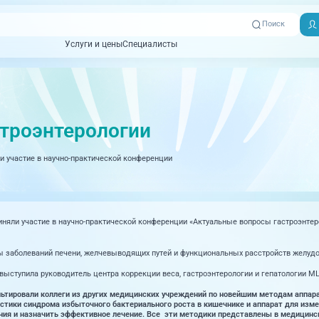
Поиск
Услуги и цены
Специалисты
Услуги и цены
Специалисты
Отзывы
Адреса клиник
Вызвать
ная томография)
УЗИ (Ультразвуковая диагностика)
Превентэйдж
Пациентам
скорую
троэнтерологии
товенерология
Оториноларингология
+7 (351) 
00-03
и участие в научно-практической конференции
ративная медицина
Офтальмология
+7 (351) 
ционный кабинет
Проктология
03-03
ология
Психиатрия и психотерапия
иняли участие в научно-практической конференции «Актуальные вопросы гастроэнте
+7 (7142
927-003
логия, рефлексотерапия
Пульмонология
ы заболеваний печени, желчевыводящих путей и функциональных расстройств желудо
логия
Ревматология
ыступила руководитель центра коррекции веса, гастроэнтерологии и гепатологии М
огия, маммология
Терапия
льтировали коллеги из других медицинских учреждений по новейшим методам аппар
стики синдрома избыточного бактериального роста в кишечнике и аппарат для изме
ния и назначить эффективное лечение. Все эти методики представлены в медицинс