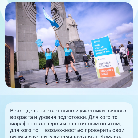
Единая справочная служба,
запись на прием
О клинике
+7 (351) 220-03-03
Блог врачей
Центр амбулаторной
онкологической помощи
Новости
+7 (7142) 927-003
Справочный телефон для
Пациентам
жителей Казахстана
PreventAGE
В этот день на старт вышли участники разного
+7 (351) 220-00-03
возраста и уровня подготовки. Для кого-то
марафон стал первым спортивным опытом,
для кого-то — возможностью проверить свои
силы и улучшить личный результат. Команда