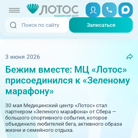
Записаться
Записаться
Записаться онлайн
Услуги и цены
Вызвать скорую
3 июня 2026
Бежим вместе: МЦ «Лотос»
Специалисты
присоединился к «Зеленому
Медицина на дому
Акции
марафону»
Телемедицина
Отзывы
30 мая Медицинский центр «Лотос» стал
партнером «Зеленого марафона» от Сбера —
большого спортивного события, которое
Адреса клиник
объединило любителей бега, активного образа
жизни и семейного отдыха.
+7 (351) 220-00-03