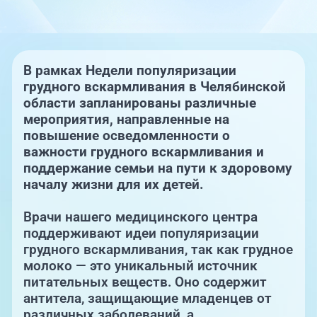
Единая справочная служба,
запись на прием
О клинике
+7 (351) 220-03-03
Блог врачей
В рамках Недели популяризации
Центр амбулаторной
онкологической помощи
грудного вскармливания в Челябинской
Новости
области запланированы различные
мероприятия, направленные на
+7 (7142) 927-003
повышение осведомленности о
Справочный телефон для
Пациентам
жителей Казахстана
важности грудного вскармливания и
поддержание семьи на пути к здоровому
PreventAGE
началу жизни для их детей.
Врачи нашего медицинского центра
поддерживают идеи популяризации
грудного вскармливания, так как грудное
+7 (351) 220-00-03
молоко — это уникальный источник
питательных веществ. Оно содержит
антитела, защищающие младенцев от
различных заболеваний, а