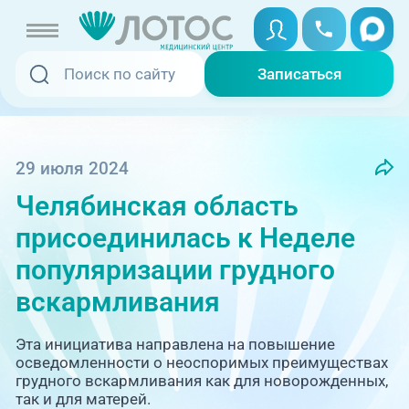
Записаться
Записаться
Записаться онлайн
Услуги и цены
Вызвать скорую
29 июля 2024
Челябинская область
Специалисты
присоединилась к Неделе
Медицина на дому
Акции
популяризации грудного
вскармливания
Телемедицина
Отзывы
Эта инициатива направлена на повышение
Адреса клиник
осведомленности о неоспоримых преимуществах
грудного вскармливания как для новорожденных,
+7 (351) 220-00-03
так и для матерей.