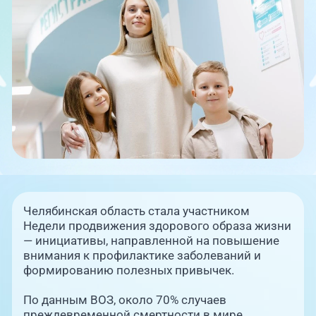
Единая справочная служба,
запись на прием
О клинике
+7 (351) 220-03-03
Блог врачей
Центр амбулаторной
онкологической помощи
Новости
+7 (7142) 927-003
Справочный телефон для
Пациентам
жителей Казахстана
PreventAGE
Челябинская область стала участником
Недели продвижения здорового образа жизни
— инициативы, направленной на повышение
внимания к профилактике заболеваний и
+7 (351) 220-00-03
формированию полезных привычек.
По данным ВОЗ, около 70% случаев
преждевременной смертности в мире