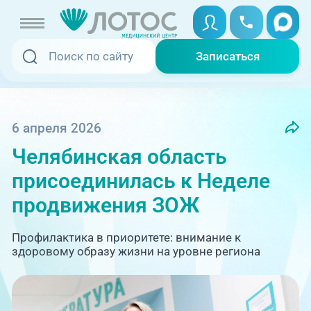
Записаться
Записаться
Записаться онлайн
Услуги и цены
Вызвать скорую
6 апреля 2026
Челябинская область
Специалисты
присоединилась к Неделе
Медицина на дому
Акции
продвижения ЗОЖ
Телемедицина
Отзывы
Профилактика в приоритете: внимание к
здоровому образу жизни на уровне региона
Адреса клиник
+7 (351) 220-00-03