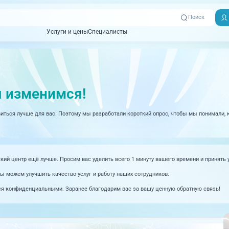
Поиск
Услуги и цены
Специалисты
Услуги и цены
Специалисты
Отзывы
Адреса клиник
Вызвать
ная томография)
УЗИ (Ультразвуковая диагностика)
Превентэйдж
Пациентам
скорую
ы изменимся!
товенерология
Оториноларингология
+7 (351) 
00-03
ться лучше для вас. Поэтому мы разработали короткий опрос, чтобы мы понимали, к
ративная медицина
Офтальмология
+7 (351) 
ционный кабинет
Проктология
03-03
ология
Психиатрия и психотерапия
й центр ещё лучше. Просим вас уделить всего 1 минуту вашего времени и принять 
+7 (7142
927-003
логия, рефлексотерапия
Пульмонология
мы можем улучшить качество услуг и работу наших сотрудников.
логия
Ревматология
ся конфиденциальными. Заранее благодарим вас за вашу ценную обратную связь!
огия, маммология
Терапия