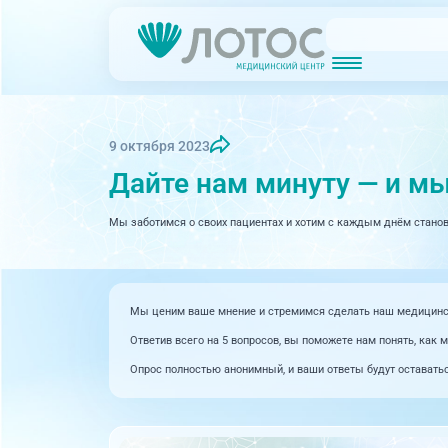
Новости
Блог врачей
МРТ (Магнитно-резонансная томография)
КТ (Компьютер
Акции
Превентэйдж
9 октября 2023
Дайте нам минуту — и м
Дерма
Взрослая поликлиника
23 направления
Мы заботимся о своих пациентах и хотим с каждым днём станови
Интег
Инфек
Акушерство и гинекология
Карди
Аллергология и иммунология
Мы ценим ваше мнение и стремимся сделать наш медицински
Невро
Вакцинация
Ответив всего на 5 вопросов, вы поможете нам понять, как 
Нефро
Опрос полностью анонимный, и ваши ответы будут оставать
Гастроэнтерология
Онкол
Генетика