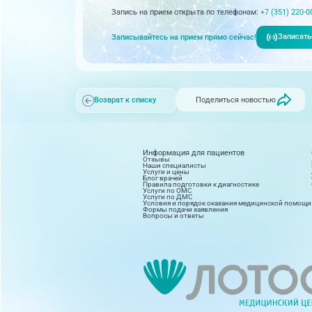
Запись на прием открыта по телефонам:
+7 (351) 220-0
Записать
Записывайтесь на прием прямо сейчас!
Поделиться новостью
Возврат к списку
Информация для пациентов
Отзывы
Наши специалисты
Услуги и цены
Блог врачей
Правила подготовки к диагностике
Услуги по ОМС
Услуги по ДМС
Условия и порядок оказания медицинской помощи
Формы подачи заявления
Вопросы и ответы
Диагностика
Косм
8 направлений
15 на