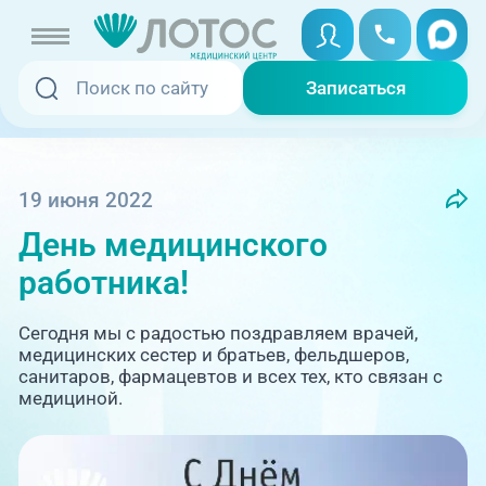
Записаться
Записаться
Записаться онлайн
Услуги и цены
Вызвать скорую
19 июня 2022
День медицинского
Специалисты
работника!
Медицина на дому
Акции
Сегодня мы с радостью поздравляем врачей,
Телемедицина
медицинских сестер и братьев, фельдшеров,
Отзывы
санитаров, фармацевтов и всех тех, кто связан с
медициной.
Адреса клиник
+7 (351) 220-00-03