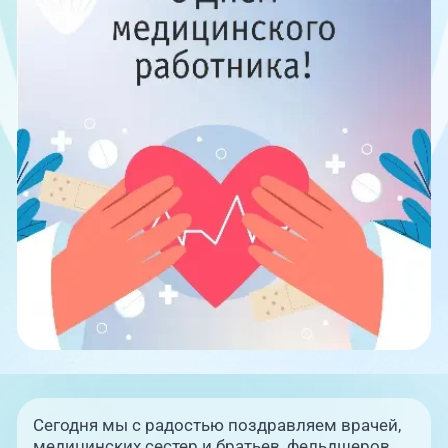
Единая справочная служба,
запись на прием
О клинике
+7 (351) 220-03-03
Блог врачей
Центр амбулаторной
онкологической помощи
Новости
+7 (7142) 927-003
Справочный телефон для
Пациентам
жителей Казахстана
PreventAGE
+7 (351) 220-00-03
Сегодня мы с радостью поздравляем врачей,
медицинских сестер и братьев, фельдшеров,