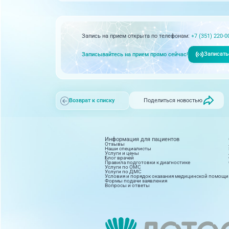
Запись на прием открыта по телефонам:
+7 (351) 220-0
Записать
Записывайтесь на прием прямо сейчас!
Поделиться новостью
Возврат к списку
Информация для пациентов
Отзывы
Наши специалисты
Услуги и цены
Блог врачей
Правила подготовки к диагностике
Услуги по ОМС
Услуги по ДМС
Условия и порядок оказания медицинской помощи
Формы подачи заявления
Вопросы и ответы
Диагностика
Косм