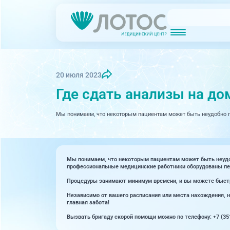
Новости
Блог врачей
МРТ (Магнитно-резонансная томография)
КТ (Компьютер
Акции
Превентэйдж
20 июля 2023
Где сдать анализы на до
Дерма
Взрослая поликлиника
23 направления
Мы понимаем, что некоторым пациентам может быть неудобно по
Интег
Инфек
Акушерство и гинекология
Карди
Аллергология и иммунология
Мы понимаем, что некоторым пациентам может быть неудобн
профессиональные медицинские работники оборудованы пер
Невро
Вакцинация
Процедуры занимают минимум времени, и вы можете быстро
Нефро
Гастроэнтерология
Независимо от вашего расписания или места нахождения, на
главная забота!
Онкол
Генетика
Вызвать бригаду скорой помощи можно по телефону: +7 (351