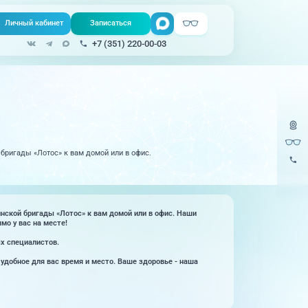
Личный кабинет
Записаться
Поиск
+7 (351) 220-00-03
Записаться онлайн
Медицина на
все услуги
Телемедицина
дому
Урология
220-
Единая справочная служба, запись
на прием
бригады «Лотос» к вам домой или в офис.
Физиопроцедуры
220-
Центр амбулаторной
Хирургия
онкологической помощи
Эндокринология
нской бригады «Лотос» к вам домой или в офис. Наши
)
Справочный телефон для жителей
о у вас на месте!
Казахстана
х специалистов.
удобное для вас время и место. Ваше здоровье - наша