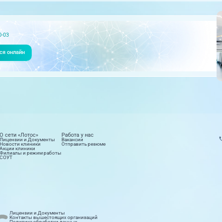
0-03
ся онлайн
О сети «Лотос»
Работа у нас
Лицензии и Документы
Вакансии
Новости клиники
Отправить резюме
Акции клиники
Филиалы и режим работы
СОУТ
Лицензии и Документы
етология
Лабораторные исследования
Контакты вышестоящих организаций
Политика обработки данных