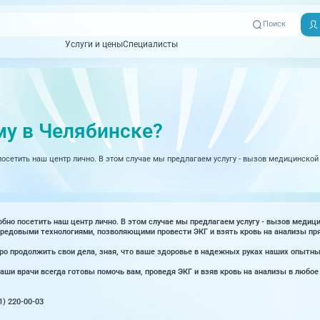
Поиск
Услуги и цены
Специалисты
Услуги и цены
Специалисты
Отзывы
Адреса клиник
Вызвать
ная томография)
УЗИ (Ультразвуковая диагностика)
Превентэйдж
Пациентам
скорую
му в Челябинске?
товенерология
Оториноларингология
+7 (351) 
00-03
сетить наш центр лично. В этом случае мы предлагаем услугу - вызов медицинской 
ративная медицина
Офтальмология
+7 (351) 
ционный кабинет
Проктология
03-03
ология
Психиатрия и психотерапия
о посетить наш центр лично. В этом случае мы предлагаем услугу - вызов медици
+7 (7142
едовыми технологиями, позволяющими провести ЭКГ и взять кровь на анализы прям
927-003
логия, рефлексотерапия
Пульмонология
 продолжить свои дела, зная, что ваше здоровье в надежных руках наших опытны
логия
Ревматология
ши врачи всегда готовы помочь вам, проведя ЭКГ и взяв кровь на анализы в любое 
огия, маммология
Терапия
) 220-00-03