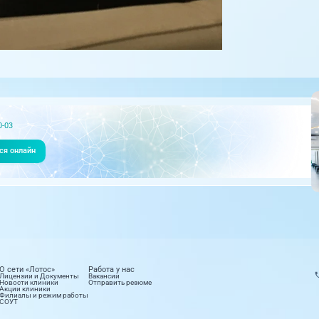
0-03
ся онлайн
О сети «Лотос»
Работа у нас
Лицензии и Документы
Вакансии
Новости клиники
Отправить резюме
Акции клиники
Филиалы и режим работы
СОУТ