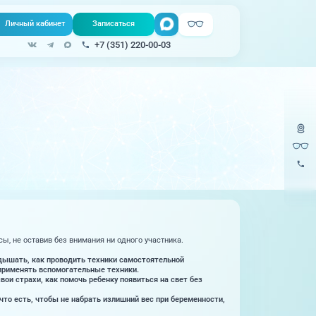
Личный кабинет
Записаться
Поиск
+7 (351) 220-00-03
Записаться онлайн
Медицина на
все услуги
Телемедицина
дому
Урология
220-
Единая справочная служба, запись
на прием
Физиопроцедуры
220-
Центр амбулаторной
Хирургия
онкологической помощи
Эндокринология
)
Справочный телефон для жителей
Казахстана
ы, не оставив без внимания ни одного участника.
о дышать, как проводить техники самостоятельной
 применять вспомогательные техники.
ои страхи, как помочь ребенку появиться на свет без
то есть, чтобы не набрать излишний вес при беременности,