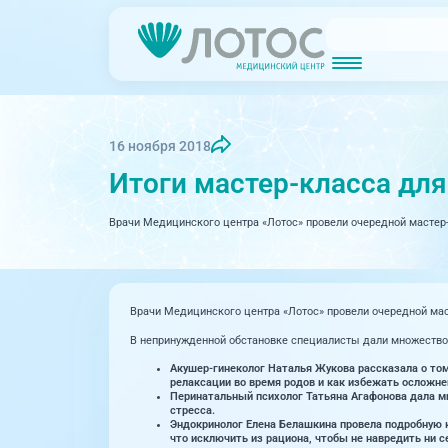
Новости
Блог врачей
МРТ (Магнитно-резонансная томография)
КТ (Компьютер
Акции
Превентэйдж
16 ноября 2018
Итоги мастер-класса дл
Дерма
Взрослая поликлиника
23 направления
Врачи Медицинского центра «Лотос» провели очередной мастер-
Интег
Инфек
Акушерство и гинекология
Карди
Аллергология и иммунология
Врачи Медицинского центра «Лотос» провели очередной мас
Невро
Вакцинация
В непринужденной обстановке специалисты дали множество п
Нефро
Акушер-гинеколог Наталья Жукова рассказала о том,
Гастроэнтерология
релаксации во время родов и как избежать осложне
Перинатальный психолог Татьяна Агафонова дала мно
Онкол
Генетика
стресса.
Эндокринолог Елена Белашкина провела подробную к
что исключить из рациона, чтобы не навредить ни се