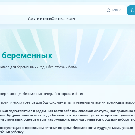
Поиск
Услуги и цены
Специалисты
Услуги и цены
Специалисты
Отзывы
Адреса клиник
Вызвать
ная томография)
УЗИ (Ультразвуковая диагностика)
Превентэйдж
Пациентам
скорую
я беременных
товенерология
Оториноларингология
+7 (351) 
00-03
класс для беременных «Роды без страха и боли»
ративная медицина
Офтальмология
+7 (351) 
ционный кабинет
Проктология
03-03
ология
Психиатрия и психотерапия
тер-класс для беременных «Роды без страха и боли».
+7 (7142
927-003
логия, рефлексотерапия
Пульмонология
рактических советов для будущих мам и пап и ответили на все интересующие вопрос
логия
Ревматология
 как подготовиться к родам, как вести себя при схватках и потугах, как правильн
ний. Будущие мамочки все подробно конспектировали и тут же на практике учились
го полезных советов о том, как эмоционально подготовиться к родам и побороть св
огия, маммология
Терапия
онсультацию о правильном питании во время беременности. Будущие мамы узнали, ч
бе, ни ребенку.