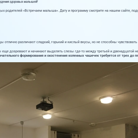
ождения здоровых малышей!
 родителей «Встречаем малыша». Дату и программу смотрите на нашем сайте, подпи
отлично различают сладкий, горький и кислый вкусы, но не способны чувствовать в
 еще дозревают и начинают выделять слезы где-то между третьей и двенадцатой н
чательного формирования и окостенения коленных чашечек требуется от трех до пя