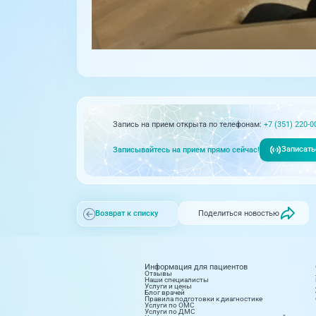
Запись на прием открыта по телефонам:
+7 (351) 220-0
Записать
Записывайтесь на прием прямо сейчас!
Поделиться новостью
Возврат к списку
Информация для пациентов
Отзывы
Наши специалисты
Услуги и цены
Блог врачей
Правила подготовки к диагностике
Услуги по ОМС
Услуги по ДМС