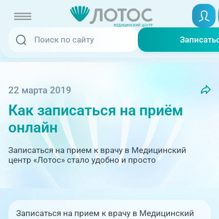
Записа
Записать
Записаться онлайн
Услуги и цены
Вызвать скорую
22 марта 2019
Как записаться на приём
Специалисты
онлайн
Медицина на дому
Акции
Записаться на прием к врачу в Медицинский
Телемедицина
центр «Лотос» стало удобно и просто
Отзывы
Адреса клиник
+7 (351) 220-00-03
Записаться на прием к врачу в Медицинский