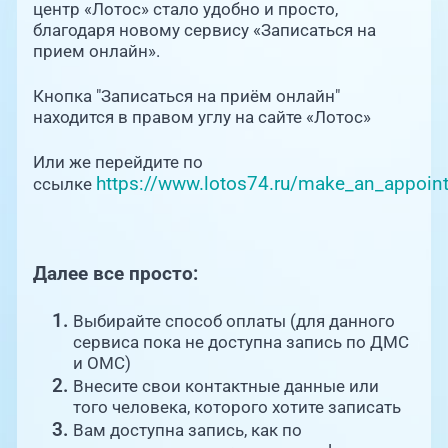
Единая справочная служба, запись на
центр «Лотос» стало удобно и просто,
прием
О клинике
благодаря новому сервису «Записаться на
прием онлайн».
+7 (351) 220-03-03
Блог врачей
Кнопка "Записаться на приём онлайн"
Центр амбулаторной онкологической
помощи
находится в правом углу на сайте «Лотос»
Новости
Или же перейдите по
+7 (7142) 927-003
https://www.lotos74.ru/make_an_appoin
ссылке
Справочный телефон для жителей
Пациентам
Казахстана
PreventAGE
Далее все просто:
Выбирайте способ оплаты (для данного
сервиса пока не доступна запись по ДМС
и ОМС)
+7 (351) 220-00-03
Внесите свои контактные данные или
того человека, которого хотите записать
Вам доступна запись, как по