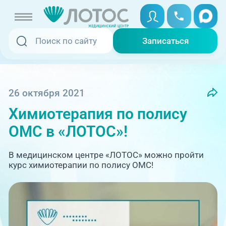
Записаться
Записаться
Записаться онлайн
Услуги и цены
Вызвать скорую
26 октября 2021
Химиотерапия по полису
Специалисты
ОМС в «ЛОТОС»!
Медицина на дому
Акции
В медицинском центре «ЛОТОС» можно пройти
Телемедицина
курс химиотерапии по полису ОМС!
Отзывы
Адреса клиник
+7 (351) 220-00-03