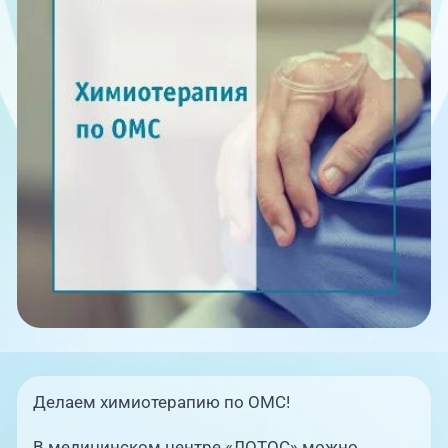
Единая справочная служба,
запись на прием
О клинике
+7 (351) 220-03-03
Блог врачей
Центр амбулаторной
онкологической помощи
Новости
+7 (7142) 927-003
Справочный телефон для
Пациентам
жителей Казахстана
PreventAGE
+7 (351) 220-00-03
Делаем химиотерапию по ОМС!
В медицинском центре «ЛОТОС» можно