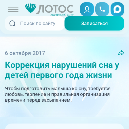
Записаться
Записаться
Записаться онлайн
Услуги и цены
Вызвать скорую
6 октября 2017
Коррекция нарушений сна у
Специалисты
детей первого года жизни
Медицина на дому
Акции
Чтобы подготовить малыша ко сну, требуется
Телемедицина
любовь, терпение и правильная организация
Отзывы
времени перед засыпанием.
Адреса клиник
+7 (351) 220-00-03