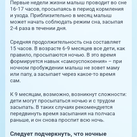
Единая справочная служба,
Первые недели жизни малыш проводит во сне
запись на прием
О клинике
16-17 часов, просыпаясь в период кормления
и ухода. Приблизительно в месяц малыш
может начать соблюдать режим сна, засыпая
+7 (351) 220-03-03
Блог врачей
2-4 раза в течении дня.
Центр амбулаторной
онкологической помощи
Средняя продолжительность сна составляет
Новости
15 часов. В возрасте 6-9 месяцев все дети, как
+7 (7142) 927-003
правило, просыпаются ночью. В это время
Справочный телефон для
Пациентам
формируется навык «самоуспокоения» – при
жителей Казахстана
ночном пробуждении малыш не зовет маму
или папу, а засыпает через какое-то время
PreventAGE
сам.
К 9 месяцам, возможно, возникнут сложности:
дети могут просыпаться ночью и с трудом
засыпать. В таких случаях рекомендуется
передвинуть время засыпания на полчаса
+7 (351) 220-00-03
раньше, и он снова проспит всю ночь.
Следует подчеркнуть, что ночные