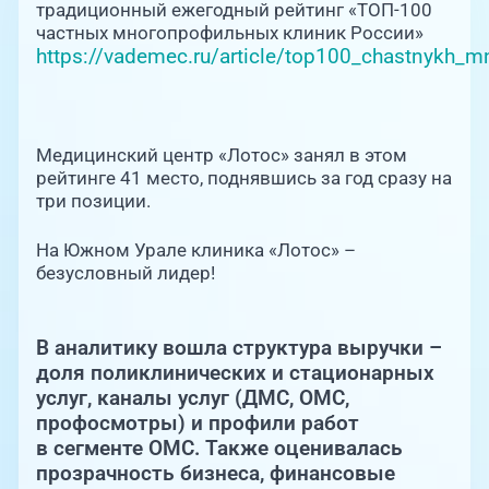
Единая справочная служба, запись на прием
традиционный ежегодный рейтинг «ТОП-100
О клинике
частных многопрофильных клиник России»
https://vademec.ru/article/top100_chastnykh_m
+7 (351) 220-03-03
Блог врачей
Центр амбулаторной онкологической помо
+7 (7142) 927-003
Новости
Медицинский центр «Лотос» занял в этом
рейтинге 41 место, поднявшись за год сразу на
Справочный телефон для жителей Казахстан
три позиции.
Пациентам
На Южном Урале клиника «Лотос» –
безусловный лидер!
PreventAGE
В аналитику вошла структура выручки –
доля поликлинических и стационарных
услуг, каналы услуг (ДМС, ОМС,
+7 (351) 220-00-03
профосмотры) и профили работ
в сегменте ОМС. Также оценивалась
прозрачность бизнеса, финансовые