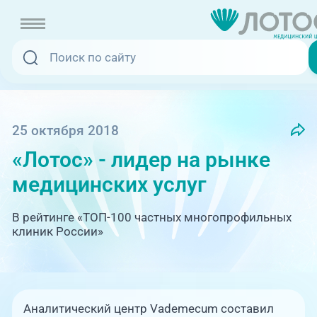
Записаться онлайн
Услуги и цены
Вызвать скорую
25 октября 2018
«Лотос» - лидер на рынке
Специалисты
медицинских услуг
Медицина на дому
Акции
В рейтинге «ТОП-100 частных многопрофильных
Телемедицина
клиник России»
Отзывы
Адреса клиник
+7 (351) 220-00-03
Аналитический центр Vademecum составил