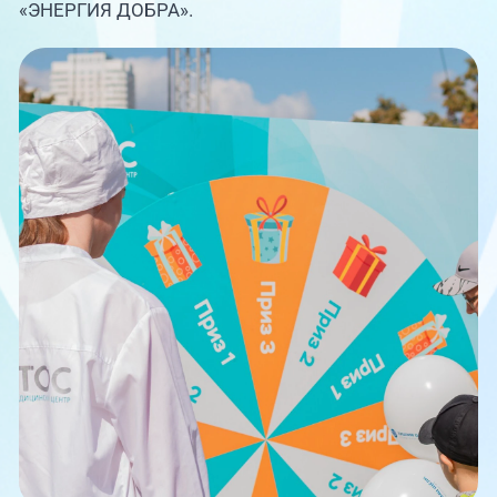
Единая справочная служба,
«ЭНЕРГИЯ ДОБРА».
запись на прием
О клинике
+7 (351) 220-03-03
Блог врачей
Центр амбулаторной
онкологической помощи
Новости
+7 (7142) 927-003
Справочный телефон для
Пациентам
жителей Казахстана
PreventAGE
+7 (351) 220-00-03