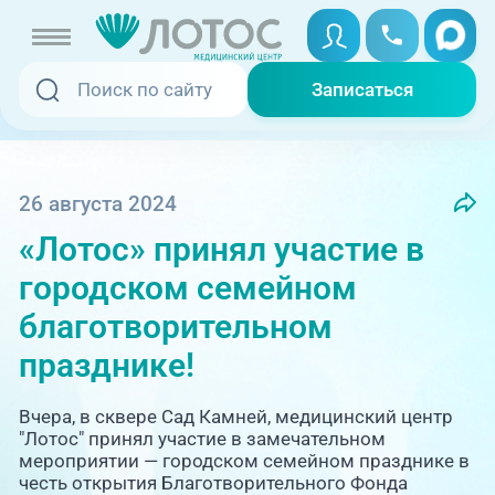
Записаться
Записаться
Записаться онлайн
Услуги и цены
Вызвать скорую
26 августа 2024
«Лотос» принял участие в
Специалисты
городском семейном
Медицина на дому
Акции
благотворительном
празднике!
Телемедицина
Отзывы
Вчера, в сквере Сад Камней, медицинский центр
Адреса клиник
"Лотос" принял участие в замечательном
мероприятии — городском семейном празднике в
+7 (351) 220-00-03
честь открытия Благотворительного Фонда