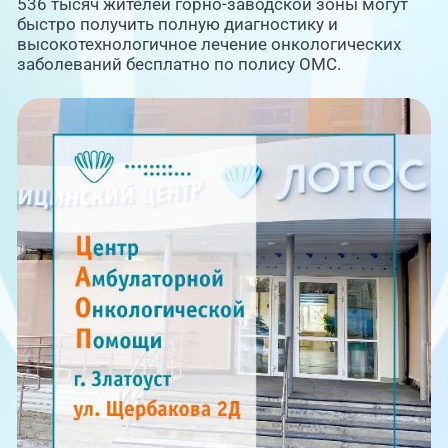
Единая справочная служба,
536 тысяч жителей горно-заводской зоны могут
запись на прием
О клинике
быстро получить полную диагностику и
высокотехнологичное лечение онкологических
заболеваний бесплатно по полису ОМС.
+7 (351) 220-03-03
Блог врачей
Центр амбулаторной
онкологической помощи
Новости
+7 (7142) 927-003
Справочный телефон для
Пациентам
жителей Казахстана
PreventAGE
+7 (351) 220-00-03