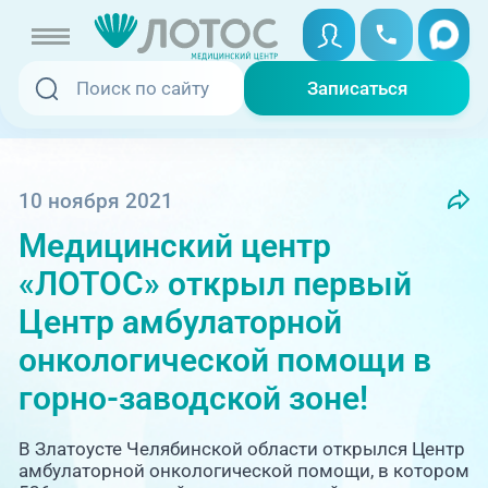
Записаться
Записаться
Записаться онлайн
Услуги и цены
Вызвать скорую
10 ноября 2021
Медицинский центр
Специалисты
«ЛОТОС» открыл первый
Медицина на дому
Акции
Центр амбулаторной
онкологической помощи в
Телемедицина
Отзывы
горно-заводской зоне!
Адреса клиник
В Златоусте Челябинской области открылся Центр
+7 (351) 220-00-03
амбулаторной онкологической помощи, в котором