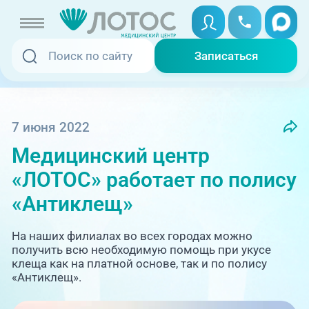
Записаться
Записаться
Записаться онлайн
Услуги и цены
Вызвать скорую
7 июня 2022
Медицинский центр
Специалисты
«ЛОТОС» работает по полису
Медицина на дому
Акции
«Антиклещ»
Телемедицина
Отзывы
На наших филиалах во всех городах можно
получить всю необходимую помощь при укусе
клеща как на платной основе, так и по полису
Адреса клиник
«Антиклещ».
+7 (351) 220-00-03