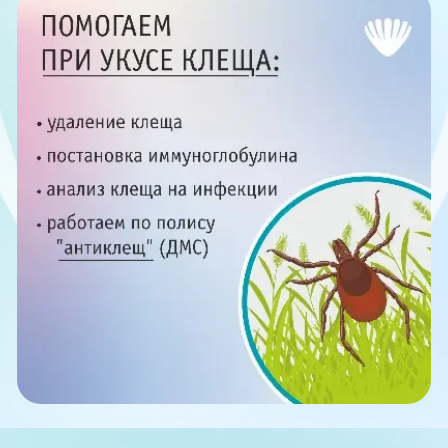
Единая справочная служба,
запись на прием
О клинике
+7 (351) 220-03-03
Блог врачей
Центр амбулаторной
онкологической помощи
Новости
+7 (7142) 927-003
Справочный телефон для
Пациентам
жителей Казахстана
PreventAGE
+7 (351) 220-00-03